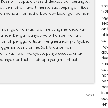
Kasino ini dapat diakses di desktop dan perangkat
st
i permainan favorit mereka saat bepergian. Situs
1x2
ikan bahwa informasi pribadi dan keuangan pemain
log
sec
onl
an pengalaman kasino online yang mendebarkan
chi
 level. Dengan banyaknya pilihan permainan,
ca
 ramah pengguna, tidak mengherankan jika Ayobet
raj
enggemar kasino online. Baik Anda pemain
go
ia kasino online, Ayobet punya sesuatu untuk
riv
obanya dan lihat sendiri apa yang membuat
za
ca
no
nef
pat
in
Next
Next
edu
Post
len