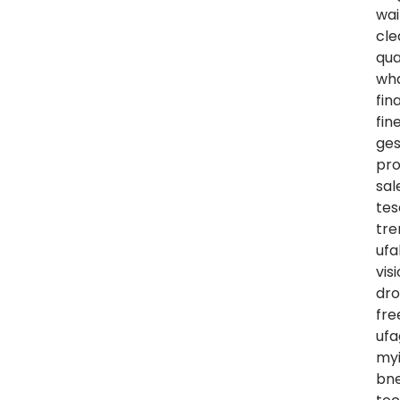
wai
cle
qu
wh
fin
fin
ges
pro
sal
tes
tr
uf
vis
dr
fre
uf
myi
bne