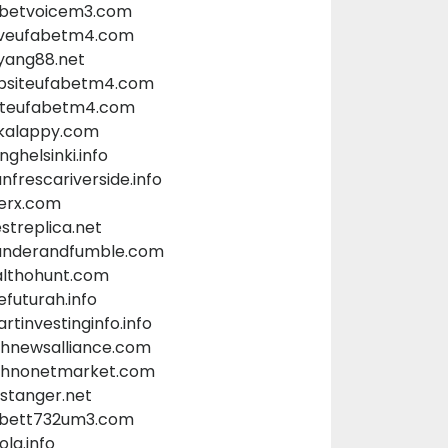
abetvoicem3.com
veufabetm4.com
yang88.net
bsiteufabetm4.com
iteufabetm4.com
kalappy.com
inghelsinki.info
nfrescariverside.info
lerx.com
estreplica.net
underandfumble.com
lthohunt.com
efuturah.info
rtinvestinginfo.info
hnewsalliance.com
chnonetmarket.com
stanger.net
abett732um3.com
ola.info