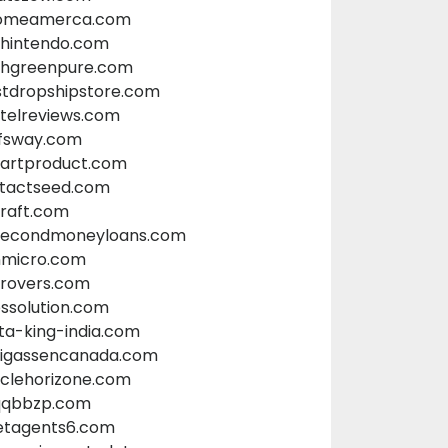
omeamerca.com
hintendo.com
chgreenpure.com
tdropshipstore.com
telreviews.com
fsway.com
lartproduct.com
itactseed.com
craft.com
secondmoneyloans.com
nmicro.com
rovers.com
pssolution.com
ta-king-india.com
kigassencanada.com
iclehorizone.com
qqbbzp.com
etagents6.com