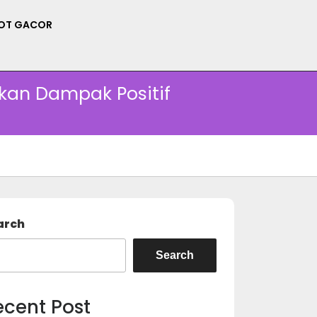
OT GACOR
kan Dampak Positif
arch
Search
ecent Post