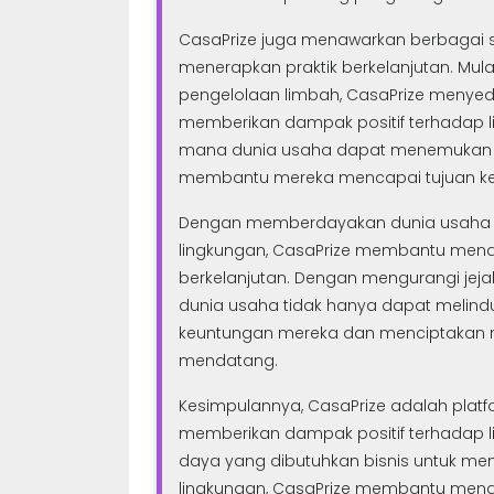
CasaPrize juga menawarkan berbagai
menerapkan praktik berkelanjutan. Mulai
pengelolaan limbah, CasaPrize menyedi
memberikan dampak positif terhadap li
mana dunia usaha dapat menemukan pr
membantu mereka mencapai tujuan keb
Dengan memberdayakan dunia usaha u
lingkungan, CasaPrize membantu mendo
berkelanjutan. Dengan mengurangi jeja
dunia usaha tidak hanya dapat melind
keuntungan mereka dan menciptakan m
mendatang.
Kesimpulannya, CasaPrize adalah plat
memberikan dampak positif terhadap 
daya yang dibutuhkan bisnis untuk m
lingkungan, CasaPrize membantu mendo