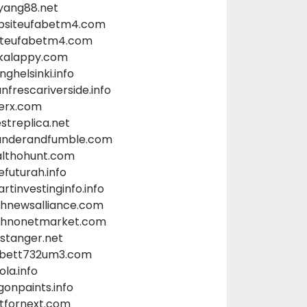
yang88.net
bsiteufabetm4.com
iteufabetm4.com
kalappy.com
inghelsinki.info
nfrescariverside.info
lerx.com
estreplica.net
underandfumble.com
lthohunt.com
efuturah.info
rtinvestinginfo.info
hnewsalliance.com
chnonetmarket.com
stanger.net
abett732um3.com
ola.info
onpaints.info
tfornext.com