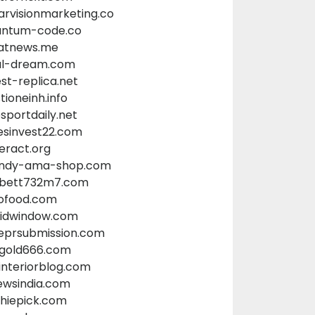
arvisionmarketing.co
antum-code.co
atnews.me
al-dream.com
est-replica.net
tioneinh.info
sportdaily.net
esinvest22.com
eract.org
endy-ama-shop.com
abett732m7.com
iofood.com
oidwindow.com
eprsubmission.com
agold666.com
nteriorblog.com
wsindia.com
hiepick.com