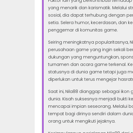
Faktor lain yang berkontribusi terhada
yang menarik dan karismatik. Melalui 
sosial, dia dapat terhubung dengan 
setia. Selera humor, kecerdasan, dan k
penggemar di komunitas game.
Seiring meningkatnya popularitasnya, N
perusahaan game yang ingin sekali ber
dukungan yang menguntungkan, sponsor
turnamen dan acara game terkenal. Ke
statusnya di dunia game tetapi juga
diperlukan untuk terus mengejar hasrat
Saat ini, Nila88 dianggap sebagai iko
dunia. Kisah suksesnya menjadi bukti k
mencapai impian seseorang. Melalui bak
tempat bagi dirinya sendiri dalam dun
orang untuk mengikuti jejaknya.