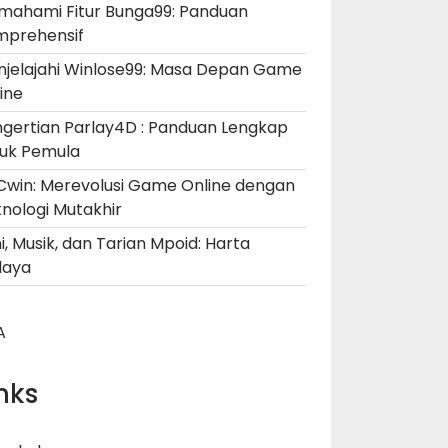
ahami Fitur Bunga99: Panduan
mprehensif
jelajahi Winlose99: Masa Depan Game
ine
gertian Parlay4D : Panduan Lengkap
uk Pemula
win: Merevolusi Game Online dengan
nologi Mutakhir
i, Musik, dan Tarian Mpoid: Harta
daya
A
nks