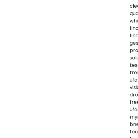
cle
qu
wh
fin
fin
ges
pro
sal
tes
tr
uf
vis
dr
fre
uf
myi
bne
tec