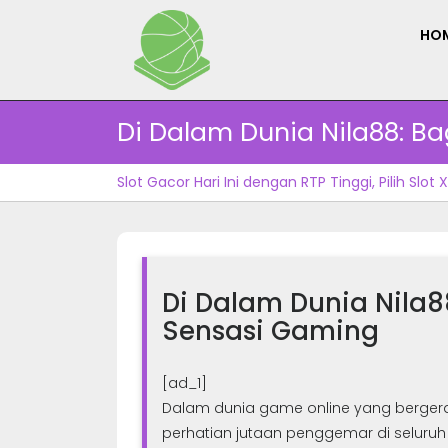
Skip
to
HO
content
Di Dalam Dunia Nila88: B
Slot Gacor Hari Ini dengan RTP Tinggi, Pilih Slo
Di Dalam Dunia Nila
Sensasi Gaming
Di
[ad_1]
Dalam
Dalam dunia game online yang bergerak
Dunia
perhatian jutaan penggemar di seluruh 
Nila88: