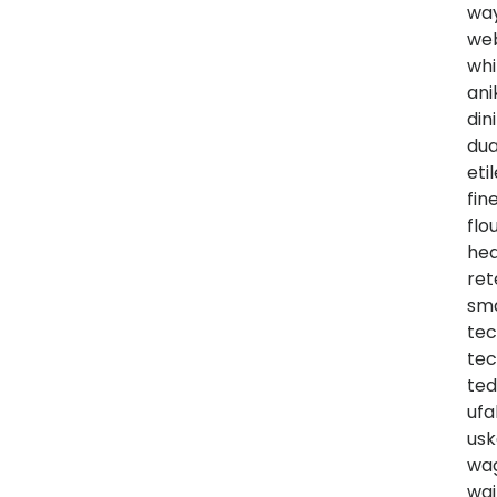
wa
we
wh
ani
din
dua
eti
fin
flo
hea
ret
sma
tec
te
ted
uf
usk
wag
wai