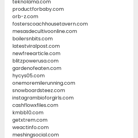
teknolama.com
productforbaby.com
orb-z.com
fosterscoachhousetavern.com
mesasdecultivoonline.com
boilersnbits.com
latestviralpost.com
newfreearticle.com
blitzpowerusa.com
gardenofeaten.com
hycys05.com
onemoremilerunning.com
snowboardsteez.com
instagrambioforgirls.com
cashflowxfiles.com
kmbb10.com
getxtrem.com
weactinfo.com
meshingsocial.com