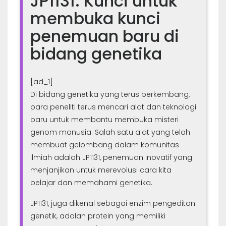
JP1131: Kunci untuk
membuka kunci
penemuan baru di
bidang genetika
JP1131:
[ad_1]
Kunci
Di bidang genetika yang terus berkembang,
untuk
para peneliti terus mencari alat dan teknologi
membuka
baru untuk membantu membuka misteri
kunci
genom manusia. Salah satu alat yang telah
penemuan
baru
membuat gelombang dalam komunitas
di
ilmiah adalah JP1131, penemuan inovatif yang
bidang
menjanjikan untuk merevolusi cara kita
genetika
belajar dan memahami genetika.
JP1131, juga dikenal sebagai enzim pengeditan
genetik, adalah protein yang memiliki