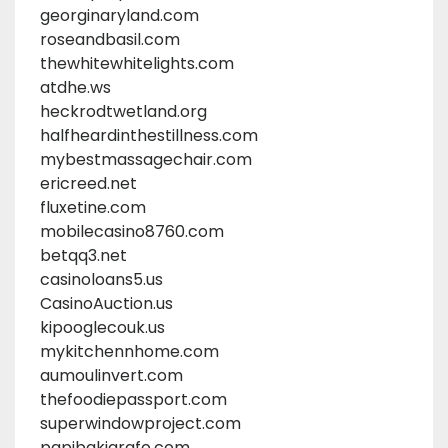
georginaryland.com
roseandbasil.com
thewhitewhitelights.com
atdhe.ws
heckrodtwetland.org
halfheardinthestillness.com
mybestmassagechair.com
ericreed.net
fluxetine.com
mobilecasino8760.com
betqq3.net
casinoloans5.us
CasinoAuction.us
kipooglecouk.us
mykitchennhome.com
aumoulinvert.com
thefoodiepassport.com
superwindowproject.com
papibakigrafo.com