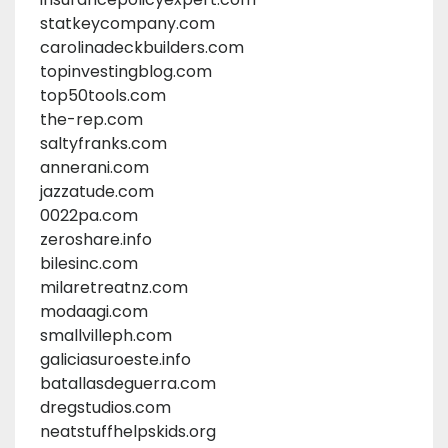
statkeycompany.com
carolinadeckbuilders.com
topinvestingblog.com
top50tools.com
the-rep.com
saltyfranks.com
annerani.com
jazzatude.com
0022pa.com
zeroshare.info
bilesinc.com
milaretreatnz.com
modaagi.com
smallvilleph.com
galiciasuroeste.info
batallasdeguerra.com
dregstudios.com
neatstuffhelpskids.org