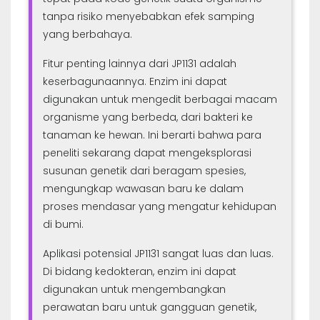
tanpa risiko menyebabkan efek samping
yang berbahaya.
Fitur penting lainnya dari JP1131 adalah
keserbagunaannya. Enzim ini dapat
digunakan untuk mengedit berbagai macam
organisme yang berbeda, dari bakteri ke
tanaman ke hewan. Ini berarti bahwa para
peneliti sekarang dapat mengeksplorasi
susunan genetik dari beragam spesies,
mengungkap wawasan baru ke dalam
proses mendasar yang mengatur kehidupan
di bumi.
Aplikasi potensial JP1131 sangat luas dan luas.
Di bidang kedokteran, enzim ini dapat
digunakan untuk mengembangkan
perawatan baru untuk gangguan genetik,