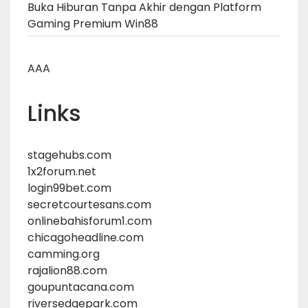
Buka Hiburan Tanpa Akhir dengan Platform
Gaming Premium Win88
AAA
Links
stagehubs.com
1x2forum.net
login99bet.com
secretcourtesans.com
onlinebahisforum1.com
chicagoheadline.com
camming.org
rajalion88.com
goupuntacana.com
riversedgepark.com