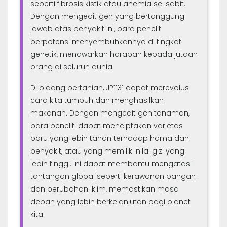
seperti fibrosis kistik atau anemia sel sabit.
Dengan mengedit gen yang bertanggung
jawab atas penyakit ini, para peneliti
berpotensi menyembuhkannya di tingkat
genetik, menawarkan harapan kepada jutaan
orang di seluruh dunia.
Di bidang pertanian, JP1131 dapat merevolusi
cara kita tumbuh dan menghasilkan
makanan. Dengan mengedit gen tanaman,
para peneliti dapat menciptakan varietas
baru yang lebih tahan terhadap hama dan
penyakit, atau yang memiliki nilai gizi yang
lebih tinggi. Ini dapat membantu mengatasi
tantangan global seperti kerawanan pangan
dan perubahan iklim, memastikan masa
depan yang lebih berkelanjutan bagi planet
kita.