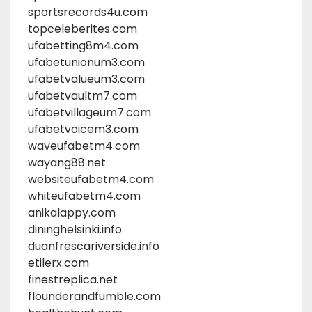
sportsrecords4u.com
topceleberites.com
ufabetting8m4.com
ufabetunionum3.com
ufabetvalueum3.com
ufabetvaultm7.com
ufabetvillageum7.com
ufabetvoicem3.com
waveufabetm4.com
wayang88.net
websiteufabetm4.com
whiteufabetm4.com
anikalappy.com
dininghelsinki.info
duanfrescariverside.info
etilerx.com
finestreplica.net
flounderandfumble.com