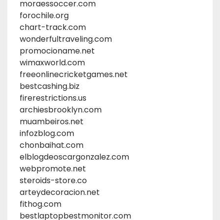
moraessoccer.com
forochile.org
chart-track.com
wonderfultraveling.com
promocioname.net
wimaxworld.com
freeonlinecricketgames.net
bestcashing.biz
firerestrictions.us
archiesbrooklyn.com
muambeiros.net
infozblog.com
chonbaihat.com
elblogdeoscargonzalez.com
webpromote.net
steroids-store.co
arteydecoracion.net
fithog.com
bestlaptopbestmonitor.com