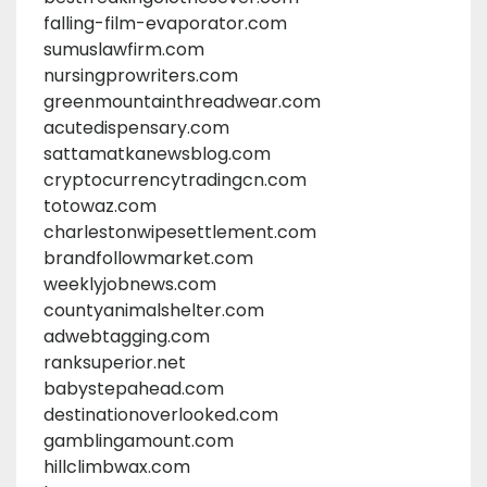
falling-film-evaporator.com
sumuslawfirm.com
nursingprowriters.com
greenmountainthreadwear.com
acutedispensary.com
sattamatkanewsblog.com
cryptocurrencytradingcn.com
totowaz.com
charlestonwipesettlement.com
brandfollowmarket.com
weeklyjobnews.com
countyanimalshelter.com
adwebtagging.com
ranksuperior.net
babystepahead.com
destinationoverlooked.com
gamblingamount.com
hillclimbwax.com