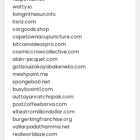
watty.io
livinginthesun.info
itsriz.com
cargoods.shop
capetownacupuncture.com
bitcoinvideospro.com
cosmiccrowcollective.com
alain-jacquet.com
gotisouizakayabakeneko.com
meshpoint.me
spongebob.net
busyboxintl.com
auttayanratchapak.com
postcoffeebarva.com
elteatromilliondollar.com
burgerkingfranchise.org
vallarpadathamma.net
realworldsize.com