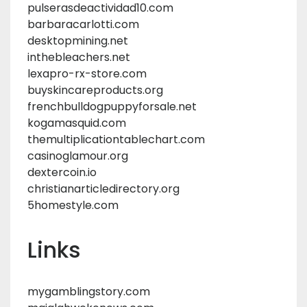
pulserasdeactividad10.com
barbaracarlotti.com
desktopmining.net
inthebleachers.net
lexapro-rx-store.com
buyskincareproducts.org
frenchbulldogpuppyforsale.net
kogamasquid.com
themultiplicationtablechart.com
casinoglamour.org
dextercoin.io
christianarticledirectory.org
5homestyle.com
Links
mygamblingstory.com