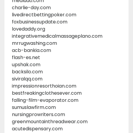
mealudo.com
charlie-day.com
livedirectbettingpoker.com
foxbusinessupdate.com
lovedaddy.org
integrativemedicalmassageplano.com
mrrugwashing.com
acb-bankia.com
flash-es.net
upshak.com
backsilo.com
siviralqq.com
impressionresorthoian.com
bestfreakingclothesever.com
falling-film-evaporator.com
sumuslawfirm.com
nursingprowriters.com
greenmountainthreadwear.com
acutedispensary.com