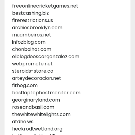
freeonlinecricketgames.net
bestcashing.biz
firerestrictions.us
archiesbrooklyn.com
muambeiros.net
infozblog.com
chonbaihat.com
elblogdeoscargonzalez.com
webpromote.net
steroids-store.co
arteydecoracion.net
fithog.com
bestlaptopbestmonitor.com
georginaryland.com
roseandbasil.com
thewhitewhitelights.com
atdhe.ws
heckrodtwetland.org