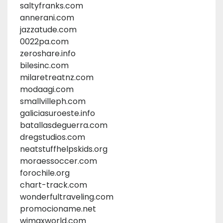
saltyfranks.com
annerani.com
jazzatude.com
0022pa.com
zeroshare.info
bilesinc.com
milaretreatnz.com
modaagi.com
smallvilleph.com
galiciasuroeste.info
batallasdeguerra.com
dregstudios.com
neatstuffhelpskids.org
moraessoccer.com
forochile.org
chart-track.com
wonderfultraveling.com
promocioname.net
wimaxworld.com