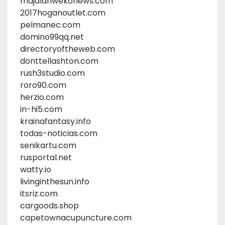
majalahwekonews.com
2017hoganoutlet.com
pelmanec.com
domino99qq.net
directoryoftheweb.com
donttellashton.com
rush3studio.com
roro90.com
herzio.com
in-hi5.com
krainafantasy.info
todas-noticias.com
senikartu.com
rusportal.net
watty.io
livinginthesun.info
itsriz.com
cargoods.shop
capetownacupuncture.com