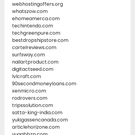
webhostingoffers.org
whatszow.com
ehomeamerca.com
techintendo.com
techgreenpure.com
bestdropshipstore.com
cartelreviews.com
surfsway.com
nailartproduct.com
digitactseed.com
lvlcraft.com
90secondmoneyloans.com
xenmicro.com
rodrovers.com
tripssolution.com
satta-king-india.com
yukigassencanada.com
articlehorizone.com
yuqqbbzp.com