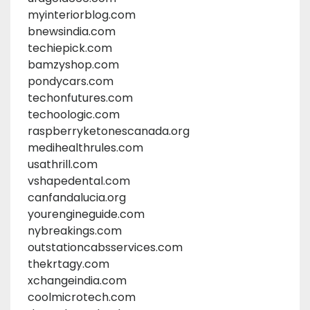
myinteriorblog.com
bnewsindia.com
techiepick.com
bamzyshop.com
pondycars.com
techonfutures.com
techoologic.com
raspberryketonescanada.org
medihealthrules.com
usathrill.com
vshapedental.com
canfandalucia.org
yourengineguide.com
nybreakings.com
outstationcabsservices.com
thekrtagy.com
xchangeindia.com
coolmicrotech.com