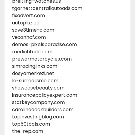
breitling-watches.us
tgarnettcentrallautoads.com
fixadvert.com
autopluz.co
save3time-c.com
vexonhcf.com
demos-pixelsparadise.com
mediatitude.com
prewarmotorcycles.com
simracinglinks.com
dosyamerkezi.net
le-surrealisme.com
showcasebeauty.com
insurancepolicyexpert.com
statkeycompany.com
carolinadeckbuilders.com
topinvestingblog.com
top50tools.com
the-rep.com