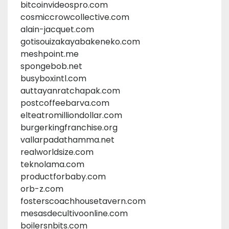
bitcoinvideospro.com
cosmiccrowcollective.com
alain-jacquet.com
gotisouizakayabakeneko.com
meshpoint.me
spongebob.net
busyboxintl.com
auttayanratchapak.com
postcoffeebarva.com
elteatromilliondollar.com
burgerkingfranchise.org
vallarpadathamma.net
realworldsize.com
teknolama.com
productforbaby.com
orb-z.com
fosterscoachhousetavern.com
mesasdecultivoonline.com
boilersnbits.com