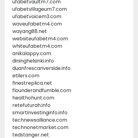
ufabetvaultm7.com
ufabetvillageum7.com
ufabetvoicem3.com
waveufabetm4.com
wayang88.net
websiteufabetm4.com
whiteufabetm4.com
anikalappy.com
dininghelsinki.info
duanfrescariverside.info
etilerx.com
finestreplica.net
flounderandfumble.com
healthohunt.com
retefuturah.info
smartinvestinginfo.info
technewsalliance.com
technonetmarket.com
tedstanger.net