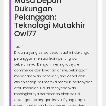
Masa Depan
Dukungan
Pelanggan:
Teknologi Mutakhir
Owl77
Masa
[ad_1]
Depan
Di dunia yang serba cepat saat ini, dukungan
Dukungan
pelanggan menjadi lebih penting dari
Pelanggan:
sebelumnya. Dengan meningkatnya e-
Teknologi
commerce dan layanan online, pelanggan
Mutakhir
Owl77
mengharapkan bantuan yang cepat dan
efisien setiap kali mereka memiliki pertanyaan
atau masalah. Hal ini menyebabkan
meningkatnya permintaan akan solusi
dukungan pelanggan inovatif yang dapat
memenuhi kebutuhan konsumen modern.