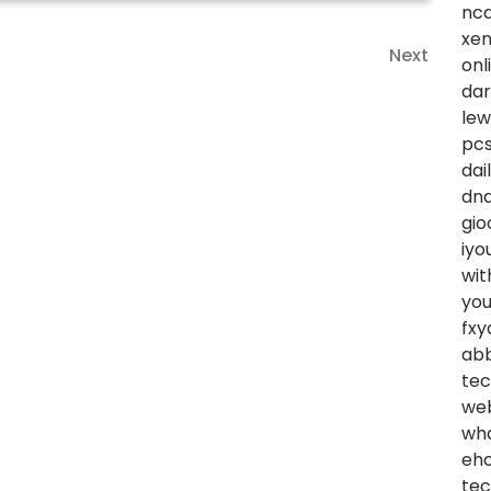
nca
xe
Next
Next
onl
Post
dar
lew
pcs
dai
dn
gio
iyo
wit
yo
fxy
ab
tec
web
wh
eh
tec