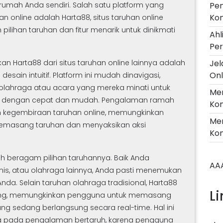
Pen
umah Anda sendiri. Salah satu platform yang
Kom
n online adalah Harta88, situs taruhan online
ihan taruhan dan fitur menarik untuk dinikmati
Ahl
Per
Jel
n Harta88 dari situs taruhan online lainnya adalah
Onl
in intuitif. Platform ini mudah dinavigasi,
hraga atau acara yang mereka minati untuk
Mem
n dengan cepat dan mudah. Pengalaman ramah
Kom
 kegembiraan taruhan online, memungkinkan
Mem
emasang taruhan dan menyaksikan aksi
Ko
lah beragam pilihan taruhannya. Baik Anda
AA
nis, atau olahraga lainnya, Anda pasti menemukan
da. Selain taruhan olahraga tradisional, Harta88
Li
ung, memungkinkan pengguna untuk memasang
g sedang berlangsung secara real-time. Hal ini
a pada pengalaman bertaruh, karena pengguna