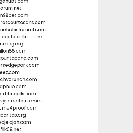
agehubs.com
forum.net
in99bet.com
retcourtesans.com
inebahisforum1.com
cagoheadline.com
mming.org
alion88.com
upuntacana.com
ersedgepark.com
seez.com
tchycrunch.com
faphub.com
ertitingalls.com
syscreations.com
come4proof.com
caritas.org
sajelajah.com
flik09.net