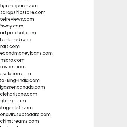
chgreenpure.com
tdropshipstore.com
telreviews.com
fsway.com
lartproduct.com
itactseed.com
craft.com
secondmoneyloans.com
nmicro.com
rovers.com
pssolution.com
ta-king-india.com
kigassencanada.com
iclehorizone.com
qqbbzp.com
etagents6.com
onavirusuptodate.com
ckinstreams.com