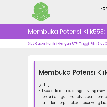
Skip
to
HO
content
Membuka Potensi Klik555
Slot Gacor Hari Ini dengan RTP Tinggi, Pilih Slo
Membuka Potensi Kl
Membuka
[ad_1]
Potensi
Klik555 adalah alat canggih yang me
Klik555:
interaktif dengan mudah, seperti perma
Panduan
intuitif dan perpustakaan aset yang lu
Pengguna