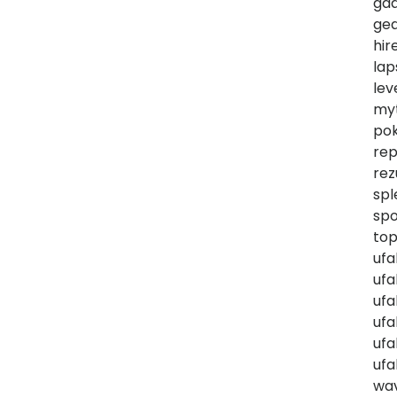
ga
ge
hir
lap
lev
myt
pok
rep
rez
spl
spo
top
uf
uf
uf
uf
ufa
uf
wa