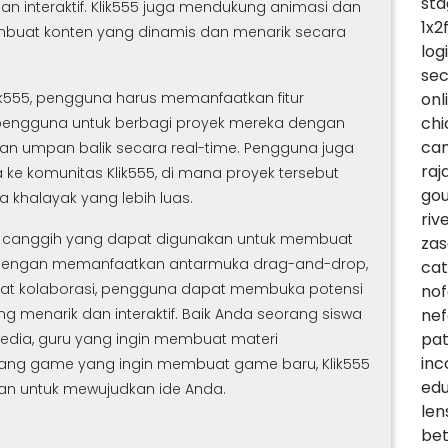
st
n interaktif. Klik555 juga mendukung animasi dan
1x2
buat konten yang dinamis dan menarik secara
log
sec
onl
k555, pengguna harus memanfaatkan fitur
chi
 pengguna untuk berbagi proyek mereka dengan
ca
an umpan balik secara real-time. Pengguna juga
raj
e komunitas Klik555, di mana proyek tersebut
go
khalayak yang lebih luas.
riv
lat canggih yang dapat digunakan untuk membuat
za
f. Dengan memanfaatkan antarmuka drag-and-drop,
ca
an alat kolaborasi, pengguna dapat membuka potensi
no
nef
 menarik dan interaktif. Baik Anda seorang siswa
pat
edia, guru yang ingin membuat materi
in
bang game yang ingin membuat game baru, Klik555
edu
ukan untuk mewujudkan ide Anda.
len
bet