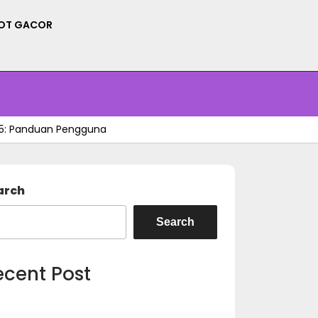
OT GACOR
55: Panduan Pengguna
arch
Search
ecent Post