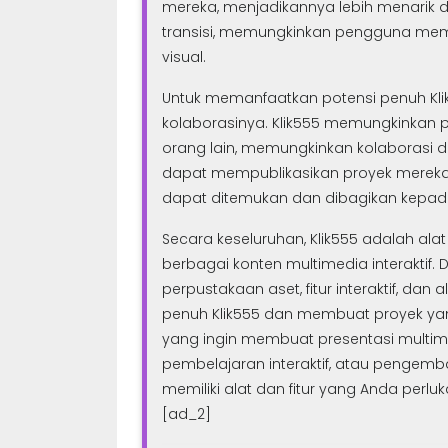
mereka, menjadikannya lebih menarik da
transisi, memungkinkan pengguna mem
visual.
Untuk memanfaatkan potensi penuh Kli
kolaborasinya. Klik555 memungkinkan
orang lain, memungkinkan kolaborasi d
dapat mempublikasikan proyek mereka k
dapat ditemukan dan dibagikan kepada 
Secara keseluruhan, Klik555 adalah a
berbagai konten multimedia interakti
perpustakaan aset, fitur interaktif, d
penuh Klik555 dan membuat proyek yang
yang ingin membuat presentasi multim
pembelajaran interaktif, atau pengem
memiliki alat dan fitur yang Anda perl
[ad_2]