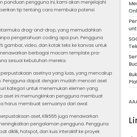
m panduan pengguna ini, kami akan menjelajahi
Men
berikan tip tentang cara membuka potensi
Onl
Pen
unt
h antarmuka drag-and-drop, yang memudahkan
tanpa pengetahuan coding apa pun. Pengguna
SGC
i gambar, video, dan kotak teks ke kanvas untuk
Tek
a menawarkan berbagai macam template pra-
Sen
una sesuai kebutuhan mereka.
Bu
lah perpustakaan asetnya yang luas, yang mencakup
Buk
ara. Pengguna dapat dengan mudah mencari aset
Pla
uri kategori untuk menemukan elemen yang
aka aset ini memungkinkan pengguna membuat
AA
anpa harus membuat semuanya dari awal.
erpustakaan aset, Klik555 juga menawarkan
Li
pat meningkatkan pengalaman pengguna. Pengguna
klik, hotspot, dan kuis interaktif ke proyek