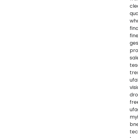
cle
qu
wh
fin
fin
ges
pro
sal
tes
tr
uf
vis
dr
fre
uf
myi
bne
tec