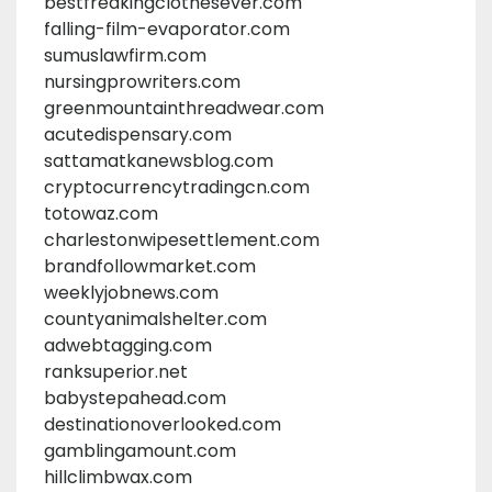
bestfreakingclothesever.com
falling-film-evaporator.com
sumuslawfirm.com
nursingprowriters.com
greenmountainthreadwear.com
acutedispensary.com
sattamatkanewsblog.com
cryptocurrencytradingcn.com
totowaz.com
charlestonwipesettlement.com
brandfollowmarket.com
weeklyjobnews.com
countyanimalshelter.com
adwebtagging.com
ranksuperior.net
babystepahead.com
destinationoverlooked.com
gamblingamount.com
hillclimbwax.com