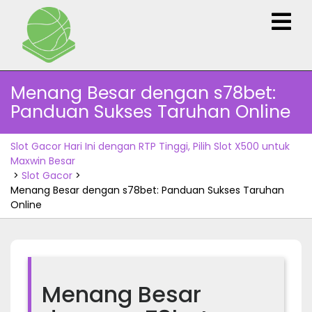
Skip
O
to
M
content
Menang Besar dengan s78bet:
Panduan Sukses Taruhan Online
Slot Gacor Hari Ini dengan RTP Tinggi, Pilih Slot X500 untuk
Maxwin Besar
>
Slot Gacor
>
Menang Besar dengan s78bet: Panduan Sukses Taruhan
Online
Menang Besar