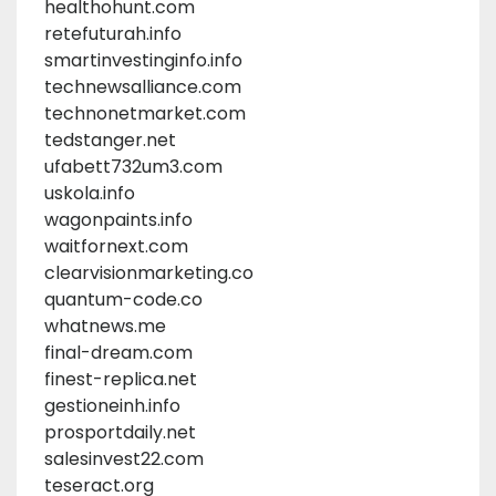
healthohunt.com
retefuturah.info
smartinvestinginfo.info
technewsalliance.com
technonetmarket.com
tedstanger.net
ufabett732um3.com
uskola.info
wagonpaints.info
waitfornext.com
clearvisionmarketing.co
quantum-code.co
whatnews.me
final-dream.com
finest-replica.net
gestioneinh.info
prosportdaily.net
salesinvest22.com
teseract.org