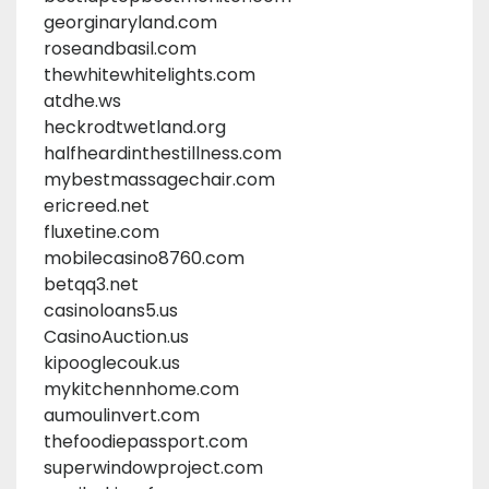
georginaryland.com
roseandbasil.com
thewhitewhitelights.com
atdhe.ws
heckrodtwetland.org
halfheardinthestillness.com
mybestmassagechair.com
ericreed.net
fluxetine.com
mobilecasino8760.com
betqq3.net
casinoloans5.us
CasinoAuction.us
kipooglecouk.us
mykitchennhome.com
aumoulinvert.com
thefoodiepassport.com
superwindowproject.com