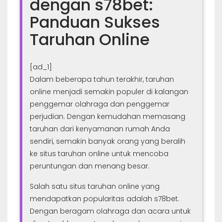
dengan s78bet:
Panduan Sukses
Taruhan Online
Menang
[ad_1]
Besar
Dalam beberapa tahun terakhir, taruhan
dengan
online menjadi semakin populer di kalangan
s78bet:
penggemar olahraga dan penggemar
Panduan
perjudian. Dengan kemudahan memasang
Sukses
Taruhan
taruhan dari kenyamanan rumah Anda
Online
sendiri, semakin banyak orang yang beralih
ke situs taruhan online untuk mencoba
peruntungan dan menang besar.
Salah satu situs taruhan online yang
mendapatkan popularitas adalah s78bet.
Dengan beragam olahraga dan acara untuk