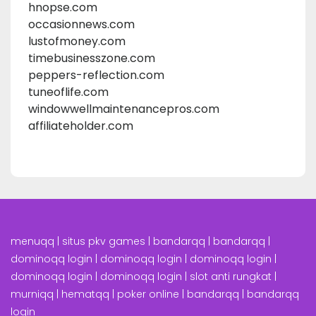
hnopse.com
occasionnews.com
lustofmoney.com
timebusinesszone.com
peppers-reflection.com
tuneoflife.com
windowwellmaintenancepros.com
affiliateholder.com
menuqq
|
situs pkv games
|
bandarqq
|
bandarqq
|
dominoqq login
|
dominoqq login
|
dominoqq login
|
dominoqq login
|
dominoqq login
|
slot anti rungkat
|
murniqq
|
hematqq
|
poker online
|
bandarqq
|
bandarqq
login