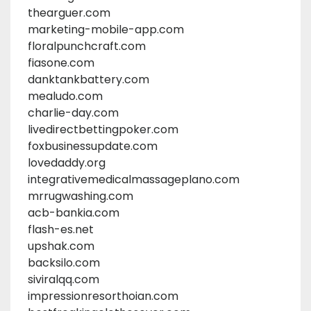
thearguer.com
marketing-mobile-app.com
floralpunchcraft.com
fiasone.com
danktankbattery.com
mealudo.com
charlie-day.com
livedirectbettingpoker.com
foxbusinessupdate.com
lovedaddy.org
integrativemedicalmassageplano.com
mrrugwashing.com
acb-bankia.com
flash-es.net
upshak.com
backsilo.com
siviralqq.com
impressionresorthoian.com