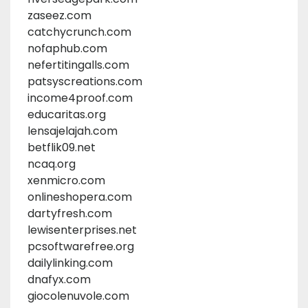
zaseez.com
catchycrunch.com
nofaphub.com
nefertitingalls.com
patsyscreations.com
income4proof.com
educaritas.org
lensajelajah.com
betflik09.net
ncaq.org
xenmicro.com
onlineshopera.com
dartyfresh.com
lewisenterprises.net
pcsoftwarefree.org
dailylinking.com
dnafyx.com
giocolenuvole.com