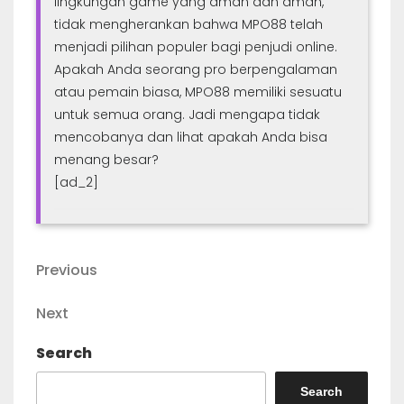
lingkungan game yang aman dan aman,
tidak mengherankan bahwa MPO88 telah
menjadi pilihan populer bagi penjudi online.
Apakah Anda seorang pro berpengalaman
atau pemain biasa, MPO88 memiliki sesuatu
untuk semua orang. Jadi mengapa tidak
mencobanya dan lihat apakah Anda bisa
menang besar?
[ad_2]
Post
Previous
Previous
navigation
Post
Next
Next
Post
Search
Search