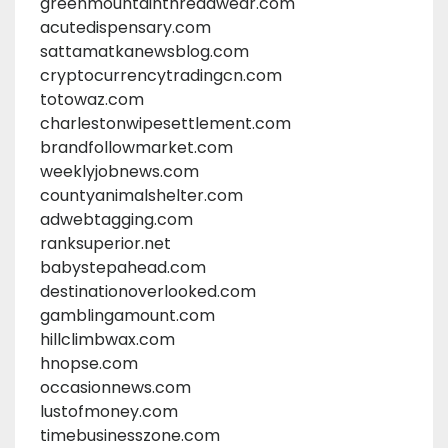
greenmountainthreadwear.com
acutedispensary.com
sattamatkanewsblog.com
cryptocurrencytradingcn.com
totowaz.com
charlestonwipesettlement.com
brandfollowmarket.com
weeklyjobnews.com
countyanimalshelter.com
adwebtagging.com
ranksuperior.net
babystepahead.com
destinationoverlooked.com
gamblingamount.com
hillclimbwax.com
hnopse.com
occasionnews.com
lustofmoney.com
timebusinesszone.com