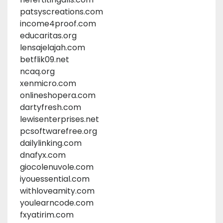
patsyscreations.com
income4proof.com
educaritas.org
lensajelajah.com
betflik09.net
ncaq.org
xenmicro.com
onlineshopera.com
dartyfresh.com
lewisenterprises.net
pcsoftwarefree.org
dailylinking.com
dnafyx.com
giocolenuvole.com
iyouessential.com
withloveamity.com
youlearncode.com
fxyatirim.com