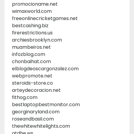
promocioname.net
wimaxworld.com
freeonlinecricketgames.net
bestcashing.biz
firerestrictions.us
archiesbrooklyn.com
muambeiros.net
infozblog.com
chonbaihat.com
elblogdeoscargonzalez.com
webpromote.net
steroids-store.co
arteydecoracion.net
fithog.com
bestlaptopbestmonitor.com
georginaryland.com
roseandbasil.com
thewhitewhitelights.com
atdhe.ws