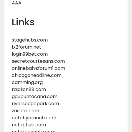
AAA
Links
stagehubs.com
1x2forum.net
login99bet.com
secretcourtesans.com
onlinebahisforum1.com
chicagoheadline.com
camming.org
rajalion88.com
goupuntacana.com
riversedgepark.com
zaseez.com
catchycrunch.com
nofaphub.com
nefertitingalls.com