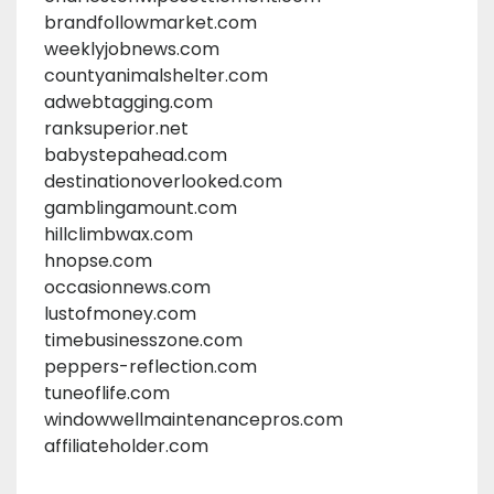
brandfollowmarket.com
weeklyjobnews.com
countyanimalshelter.com
adwebtagging.com
ranksuperior.net
babystepahead.com
destinationoverlooked.com
gamblingamount.com
hillclimbwax.com
hnopse.com
occasionnews.com
lustofmoney.com
timebusinesszone.com
peppers-reflection.com
tuneoflife.com
windowwellmaintenancepros.com
affiliateholder.com