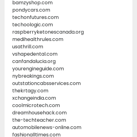
bamzyshop.com
pondycars.com
techonfutures.com
techoologic.com
raspberryketonescanada.org
medihealthrules.com
usathrill.com
vshapedental.com
canfandalucia.org
yourengineguide.com
nybreakings.com
outstationcabsservices.com
thekrtagy.com
xchangeindia.com
coolmicrotech.com
dreamhousehack.com
the-techteacher.com
automobilenews-online.com
fashionalltimes.com