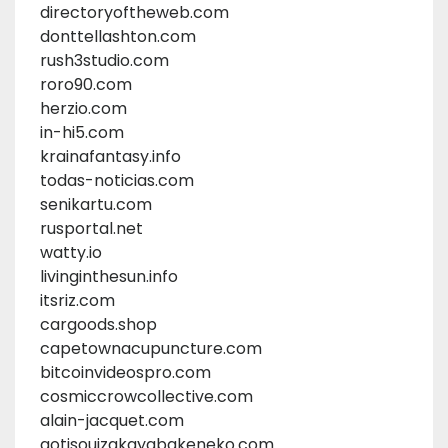
directoryoftheweb.com
donttellashton.com
rush3studio.com
roro90.com
herzio.com
in-hi5.com
krainafantasy.info
todas-noticias.com
senikartu.com
rusportal.net
watty.io
livinginthesun.info
itsriz.com
cargoods.shop
capetownacupuncture.com
bitcoinvideospro.com
cosmiccrowcollective.com
alain-jacquet.com
gotisouizakayabakeneko.com