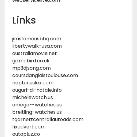
webservicelive.com
Links
jimsfamousbbq.com
libertywalk-usa.com
australiamovie.net
gizmobird.co.uk
mp3djsong.com
coursdanglaistoulouse.com
neptunuslex.com
auguri-di-natale.info
michelewatch.us
omega--watches.us
breitling-watches.us
tgarnettcentrallautoads.com
fixadvert.com
autopluz.co