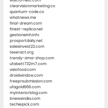
waitfornext.com
clearvisionmarketing.co
quantum-code.co
whatnews.me
final-dream.com
finest-replica.net
gestioneinh.info
prosportdaily.net
salesinvest22.com
teseract.org
trendy-ama-shop.com
ufabett732m7.com
visiofood.com
droidwindow.com
freeprsubmission.com
ufagold666.com
myinteriorblog.com
bnewsindia.com
techiepick.com