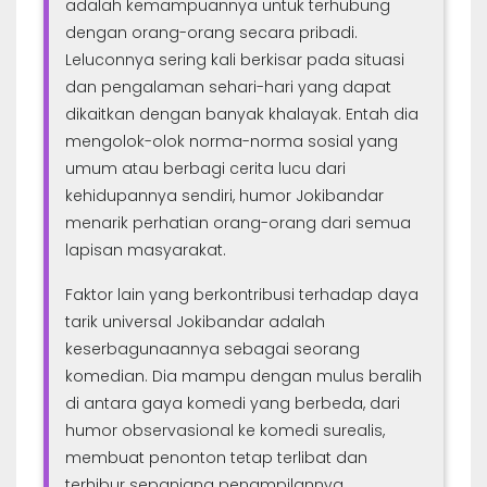
adalah kemampuannya untuk terhubung
dengan orang-orang secara pribadi.
Leluconnya sering kali berkisar pada situasi
dan pengalaman sehari-hari yang dapat
dikaitkan dengan banyak khalayak. Entah dia
mengolok-olok norma-norma sosial yang
umum atau berbagi cerita lucu dari
kehidupannya sendiri, humor Jokibandar
menarik perhatian orang-orang dari semua
lapisan masyarakat.
Faktor lain yang berkontribusi terhadap daya
tarik universal Jokibandar adalah
keserbagunaannya sebagai seorang
komedian. Dia mampu dengan mulus beralih
di antara gaya komedi yang berbeda, dari
humor observasional ke komedi surealis,
membuat penonton tetap terlibat dan
terhibur sepanjang penampilannya.