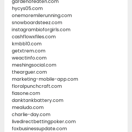
gardenofeaten.com
hycys05.com
onemoremilerunning.com
snowboardsteez.com
instagrambioforgirls.com
cashflowxfiles.com
kmbb10.com
getxtrem.com
weactinfo.com
meshingsocial.com
thearguer.com
marketing-mobile-app.com
floralpunchcraft.com
fiasone.com
danktankbattery.com
mealudo.com
charlie-day.com
livedirectbettingpoker.com
foxbusinessupdate.com