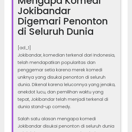
Mengapa Komedi
Jokibandar
Digemari Penonton
di Seluruh Dunia
Mengapa
[ad_1]
Komedi
Jokibandar, komedian terkenal dari Indonesia,
Jokibandar
telah mendapatkan popularitas dan
Digemari
penggemar setia karena merek komedi
Penonton
uniknya yang disukai penonton di seluruh
di
Seluruh
dunia. Dikenal karena leluconnya yang jenaka,
Dunia
anekdot lucu, dan pemilihan waktu yang
tepat, Jokibandar telah menjadi terkenal di
dunia stand-up comedy.
Salah satu alasan mengapa komedi
Jokibandar disukai penonton di seluruh dunia