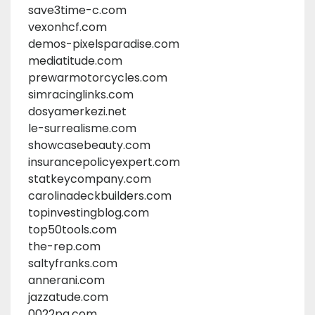
save3time-c.com
vexonhcf.com
demos-pixelsparadise.com
mediatitude.com
prewarmotorcycles.com
simracinglinks.com
dosyamerkezi.net
le-surrealisme.com
showcasebeauty.com
insurancepolicyexpert.com
statkeycompany.com
carolinadeckbuilders.com
topinvestingblog.com
top50tools.com
the-rep.com
saltyfranks.com
annerani.com
jazzatude.com
0022pa.com