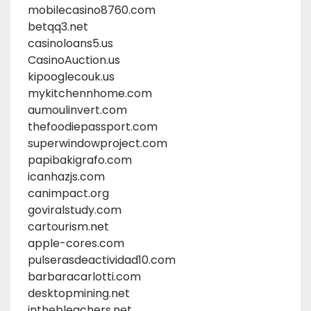
mobilecasino8760.com
betqq3.net
casinoloans5.us
CasinoAuction.us
kipooglecouk.us
mykitchennhome.com
aumoulinvert.com
thefoodiepassport.com
superwindowproject.com
papibakigrafo.com
icanhazjs.com
canimpact.org
goviralstudy.com
cartourism.net
apple-cores.com
pulserasdeactividad10.com
barbaracarlotti.com
desktopmining.net
inthebleachers.net