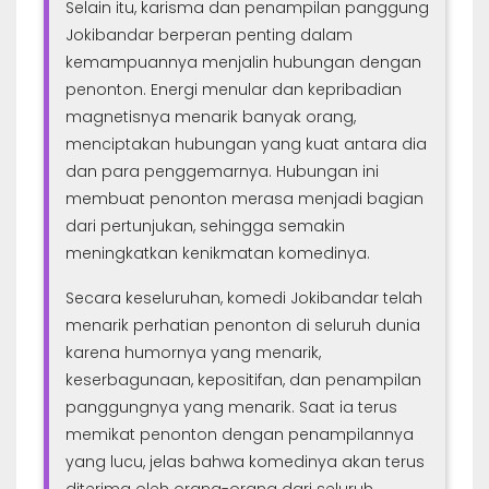
Selain itu, karisma dan penampilan panggung
Jokibandar berperan penting dalam
kemampuannya menjalin hubungan dengan
penonton. Energi menular dan kepribadian
magnetisnya menarik banyak orang,
menciptakan hubungan yang kuat antara dia
dan para penggemarnya. Hubungan ini
membuat penonton merasa menjadi bagian
dari pertunjukan, sehingga semakin
meningkatkan kenikmatan komedinya.
Secara keseluruhan, komedi Jokibandar telah
menarik perhatian penonton di seluruh dunia
karena humornya yang menarik,
keserbagunaan, kepositifan, dan penampilan
panggungnya yang menarik. Saat ia terus
memikat penonton dengan penampilannya
yang lucu, jelas bahwa komedinya akan terus