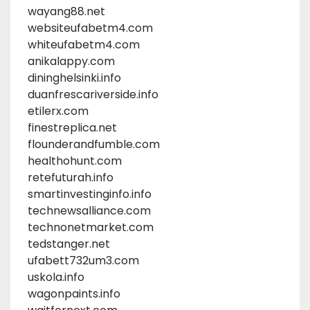
wayang88.net
websiteufabetm4.com
whiteufabetm4.com
anikalappy.com
dininghelsinki.info
duanfrescariverside.info
etilerx.com
finestreplica.net
flounderandfumble.com
healthohunt.com
retefuturah.info
smartinvestinginfo.info
technewsalliance.com
technonetmarket.com
tedstanger.net
ufabett732um3.com
uskola.info
wagonpaints.info