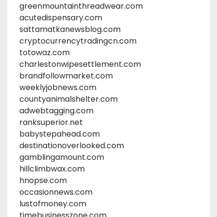
greenmountainthreadwear.com
acutedispensary.com
sattamatkanewsblog.com
cryptocurrencytradingcn.com
totowaz.com
charlestonwipesettlement.com
brandfollowmarket.com
weeklyjobnews.com
countyanimalshelter.com
adwebtagging.com
ranksuperior.net
babystepahead.com
destinationoverlooked.com
gamblingamount.com
hillclimbwax.com
hnopse.com
occasionnews.com
lustofmoney.com
timebusinesszone.com