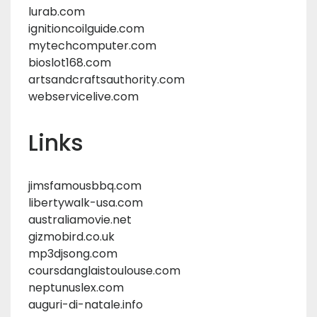
lurab.com
ignitioncoilguide.com
mytechcomputer.com
bioslot168.com
artsandcraftsauthority.com
webservicelive.com
Links
jimsfamousbbq.com
libertywalk-usa.com
australiamovie.net
gizmobird.co.uk
mp3djsong.com
coursdanglaistoulouse.com
neptunuslex.com
auguri-di-natale.info