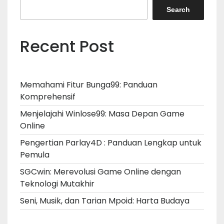
Search
Recent Post
Memahami Fitur Bunga99: Panduan
Komprehensif
Menjelajahi Winlose99: Masa Depan Game
Online
Pengertian Parlay4D : Panduan Lengkap untuk
Pemula
SGCwin: Merevolusi Game Online dengan
Teknologi Mutakhir
Seni, Musik, dan Tarian Mpoid: Harta Budaya