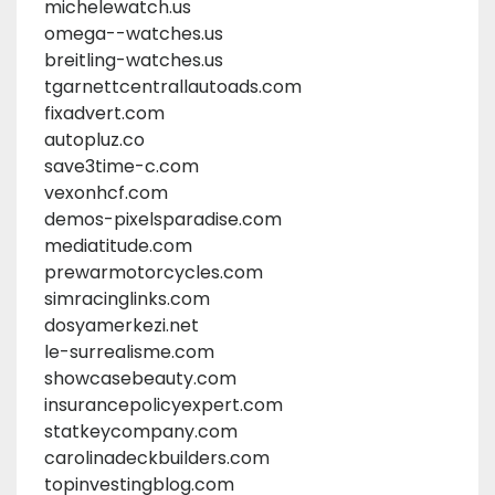
michelewatch.us
omega--watches.us
breitling-watches.us
tgarnettcentrallautoads.com
fixadvert.com
autopluz.co
save3time-c.com
vexonhcf.com
demos-pixelsparadise.com
mediatitude.com
prewarmotorcycles.com
simracinglinks.com
dosyamerkezi.net
le-surrealisme.com
showcasebeauty.com
insurancepolicyexpert.com
statkeycompany.com
carolinadeckbuilders.com
topinvestingblog.com