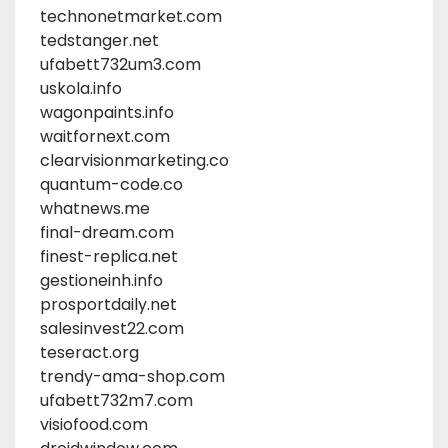
technonetmarket.com
tedstanger.net
ufabett732um3.com
uskola.info
wagonpaints.info
waitfornext.com
clearvisionmarketing.co
quantum-code.co
whatnews.me
final-dream.com
finest-replica.net
gestioneinh.info
prosportdaily.net
salesinvest22.com
teseract.org
trendy-ama-shop.com
ufabett732m7.com
visiofood.com