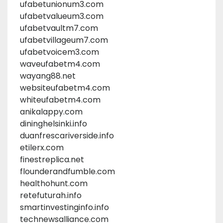
ufabetunionum3.com
ufabetvalueum3.com
ufabetvaultm7.com
ufabetvillageum7.com
ufabetvoicem3.com
waveufabetm4.com
wayang88.net
websiteufabetm4.com
whiteufabetm4.com
anikalappy.com
dininghelsinki.info
duanfrescariverside.info
etilerx.com
finestreplica.net
flounderandfumble.com
healthohunt.com
retefuturah.info
smartinvestinginfo.info
technewsalliance.com