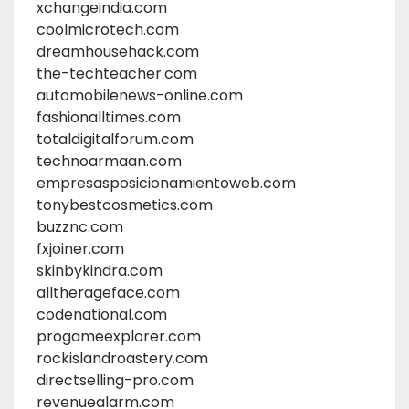
xchangeindia.com
coolmicrotech.com
dreamhousehack.com
the-techteacher.com
automobilenews-online.com
fashionalltimes.com
totaldigitalforum.com
technoarmaan.com
empresasposicionamientoweb.com
tonybestcosmetics.com
buzznc.com
fxjoiner.com
skinbykindra.com
alltherageface.com
codenational.com
progameexplorer.com
rockislandroastery.com
directselling-pro.com
revenuealarm.com