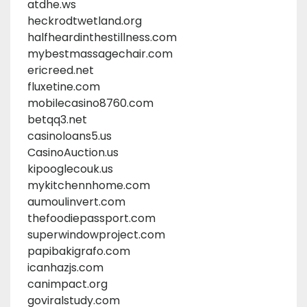
atdhe.ws
heckrodtwetland.org
halfheardinthestillness.com
mybestmassagechair.com
ericreed.net
fluxetine.com
mobilecasino8760.com
betqq3.net
casinoloans5.us
CasinoAuction.us
kipooglecouk.us
mykitchennhome.com
aumoulinvert.com
thefoodiepassport.com
superwindowproject.com
papibakigrafo.com
icanhazjs.com
canimpact.org
goviralstudy.com