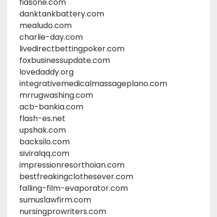
fiasone.com
danktankbattery.com
mealudo.com
charlie-day.com
livedirectbettingpoker.com
foxbusinessupdate.com
lovedaddy.org
integrativemedicalmassageplano.com
mrrugwashing.com
acb-bankia.com
flash-es.net
upshak.com
backsilo.com
siviralqq.com
impressionresorthoian.com
bestfreakingclothesever.com
falling-film-evaporator.com
sumuslawfirm.com
nursingprowriters.com