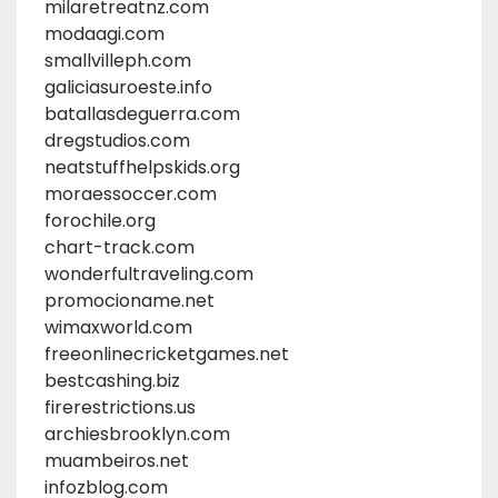
milaretreatnz.com
modaagi.com
smallvilleph.com
galiciasuroeste.info
batallasdeguerra.com
dregstudios.com
neatstuffhelpskids.org
moraessoccer.com
forochile.org
chart-track.com
wonderfultraveling.com
promocioname.net
wimaxworld.com
freeonlinecricketgames.net
bestcashing.biz
firerestrictions.us
archiesbrooklyn.com
muambeiros.net
infozblog.com