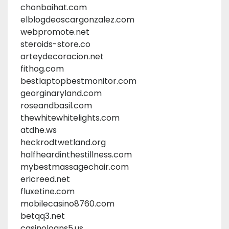
chonbaihat.com
elblogdeoscargonzalez.com
webpromote.net
steroids-store.co
arteydecoracion.net
fithog.com
bestlaptopbestmonitor.com
georginaryland.com
roseandbasil.com
thewhitewhitelights.com
atdhe.ws
heckrodtwetland.org
halfheardinthestillness.com
mybestmassagechair.com
ericreed.net
fluxetine.com
mobilecasino8760.com
betqq3.net
casinoloans5.us