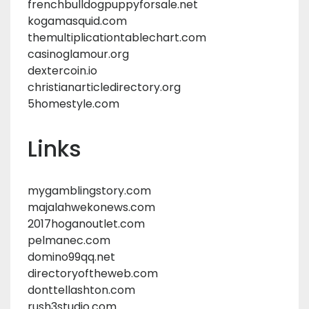
frenchbulldogpuppyforsale.net
kogamasquid.com
themultiplicationtablechart.com
casinoglamour.org
dextercoin.io
christianarticledirectory.org
5homestyle.com
Links
mygamblingstory.com
majalahwekonews.com
2017hoganoutlet.com
pelmanec.com
domino99qq.net
directoryoftheweb.com
donttellashton.com
rush3studio.com