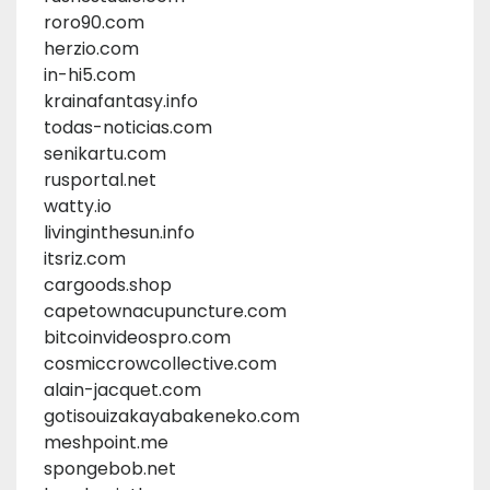
roro90.com
herzio.com
in-hi5.com
krainafantasy.info
todas-noticias.com
senikartu.com
rusportal.net
watty.io
livinginthesun.info
itsriz.com
cargoods.shop
capetownacupuncture.com
bitcoinvideospro.com
cosmiccrowcollective.com
alain-jacquet.com
gotisouizakayabakeneko.com
meshpoint.me
spongebob.net