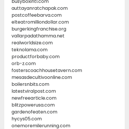
busyboxintl.com
auttayanratchapak.com
postcoffeebarva.com
elteatromilliondollar.com
burgerkingfranchise.org
vallarpadathamma.net
realworldsize.com
teknolama.com
productforbaby.com
orb-z.com
fosterscoachhousetavern.com
mesasdecultivoonline.com
boilersnbits.com
latestviralpost.com
newfreearticle.com
blitzpowerusa.com
gardenofeaten.com
hycys05.com
onemoremilerunning.com