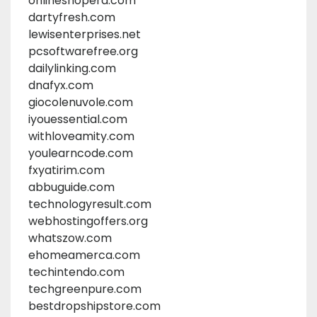
onlineshopera.com
dartyfresh.com
lewisenterprises.net
pcsoftwarefree.org
dailylinking.com
dnafyx.com
giocolenuvole.com
iyouessential.com
withloveamity.com
youlearncode.com
fxyatirim.com
abbuguide.com
technologyresult.com
webhostingoffers.org
whatszow.com
ehomeamerca.com
techintendo.com
techgreenpure.com
bestdropshipstore.com