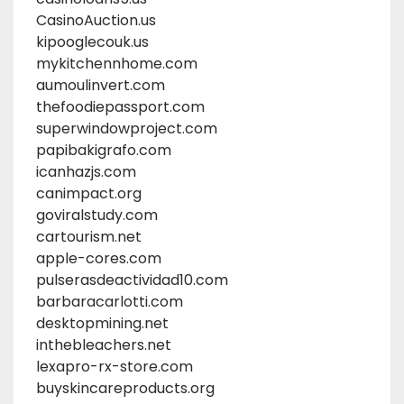
CasinoAuction.us
kipooglecouk.us
mykitchennhome.com
aumoulinvert.com
thefoodiepassport.com
superwindowproject.com
papibakigrafo.com
icanhazjs.com
canimpact.org
goviralstudy.com
cartourism.net
apple-cores.com
pulserasdeactividad10.com
barbaracarlotti.com
desktopmining.net
inthebleachers.net
lexapro-rx-store.com
buyskincareproducts.org