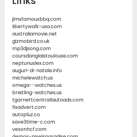
Links
jimsfamousbbq.com
libertywalk-usa.com
australiamovie.net
gizmobird.co.uk
mp3djsong.com
coursdanglaistoulouse.com
neptunuslex.com
auguri-di-natale.info
michelewatch.us
omega--watches.us
breitling-watches.us
tgarnettcentrallautoads.com
fixadvert.com
autopluz.co
save3time-c.com
vexonhcf.com
demos-pixelsparadise.com