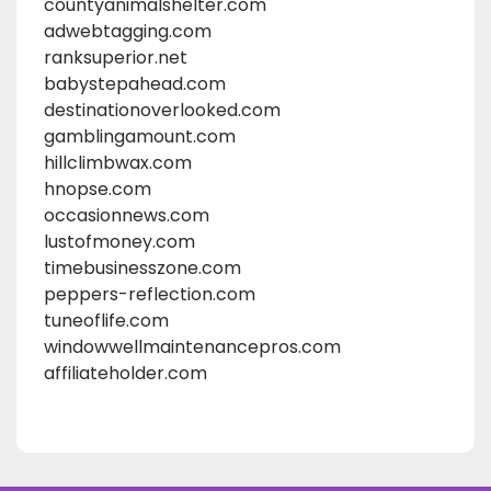
countyanimalshelter.com
adwebtagging.com
ranksuperior.net
babystepahead.com
destinationoverlooked.com
gamblingamount.com
hillclimbwax.com
hnopse.com
occasionnews.com
lustofmoney.com
timebusinesszone.com
peppers-reflection.com
tuneoflife.com
windowwellmaintenancepros.com
affiliateholder.com