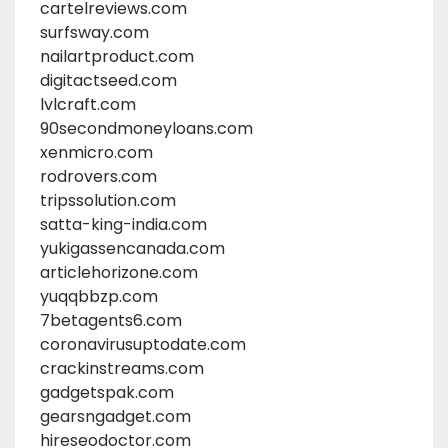
cartelreviews.com
surfsway.com
nailartproduct.com
digitactseed.com
lvlcraft.com
90secondmoneyloans.com
xenmicro.com
rodrovers.com
tripssolution.com
satta-king-india.com
yukigassencanada.com
articlehorizone.com
yuqqbbzp.com
7betagents6.com
coronavirusuptodate.com
crackinstreams.com
gadgetspak.com
gearsngadget.com
hireseodoctor.com