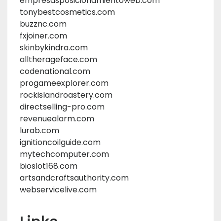
empresasposicionamientoweb.com
tonybestcosmetics.com
buzznc.com
fxjoiner.com
skinbykindra.com
alltherageface.com
codenational.com
progameexplorer.com
rockislandroastery.com
directselling-pro.com
revenuealarm.com
lurab.com
ignitioncoilguide.com
mytechcomputer.com
bioslot168.com
artsandcraftsauthority.com
webservicelive.com