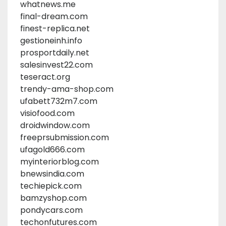
whatnews.me
final-dream.com
finest-replica.net
gestioneinh.info
prosportdaily.net
salesinvest22.com
teseract.org
trendy-ama-shop.com
ufabett732m7.com
visiofood.com
droidwindow.com
freeprsubmission.com
ufagold666.com
myinteriorblog.com
bnewsindia.com
techiepick.com
bamzyshop.com
pondycars.com
techonfutures.com