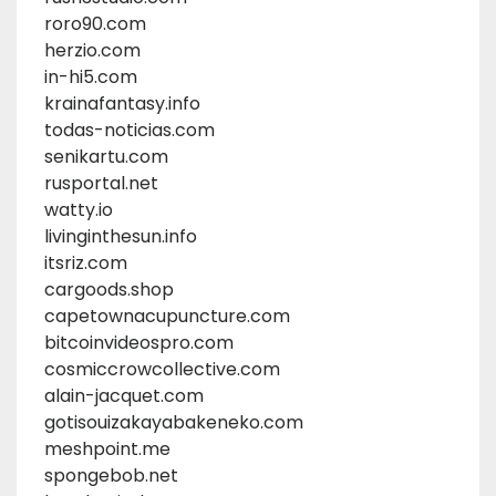
roro90.com
herzio.com
in-hi5.com
krainafantasy.info
todas-noticias.com
senikartu.com
rusportal.net
watty.io
livinginthesun.info
itsriz.com
cargoods.shop
capetownacupuncture.com
bitcoinvideospro.com
cosmiccrowcollective.com
alain-jacquet.com
gotisouizakayabakeneko.com
meshpoint.me
spongebob.net