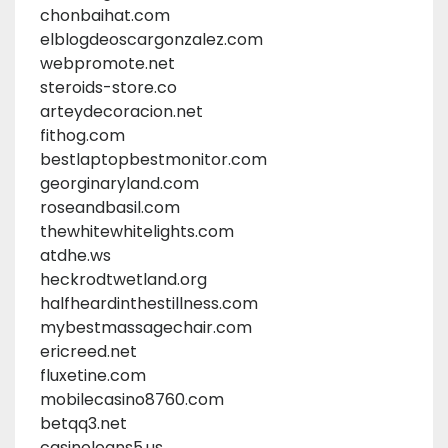
chonbaihat.com
elblogdeoscargonzalez.com
webpromote.net
steroids-store.co
arteydecoracion.net
fithog.com
bestlaptopbestmonitor.com
georginaryland.com
roseandbasil.com
thewhitewhitelights.com
atdhe.ws
heckrodtwetland.org
halfheardinthestillness.com
mybestmassagechair.com
ericreed.net
fluxetine.com
mobilecasino8760.com
betqq3.net
casinoloans5.us