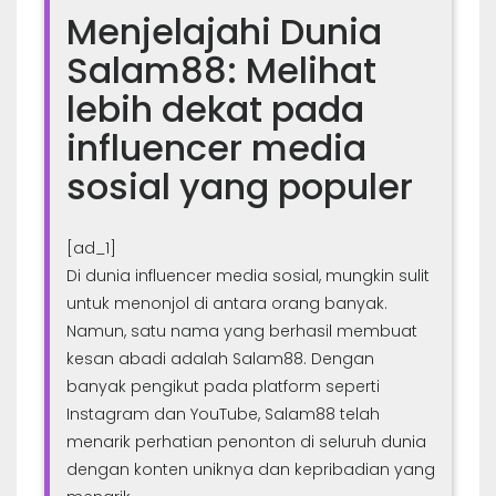
Menjelajahi Dunia
Salam88: Melihat
lebih dekat pada
influencer media
sosial yang populer
Menjelajahi
[ad_1]
Dunia
Di dunia influencer media sosial, mungkin sulit
Salam88:
untuk menonjol di antara orang banyak.
Melihat
Namun, satu nama yang berhasil membuat
lebih
kesan abadi adalah Salam88. Dengan
dekat
pada
banyak pengikut pada platform seperti
influencer
Instagram dan YouTube, Salam88 telah
media
menarik perhatian penonton di seluruh dunia
sosial
dengan konten uniknya dan kepribadian yang
yang