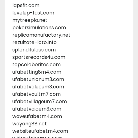
lapsfit.com
levelup-fast.com
mytreepla.net
pokersimulations.com
replicamanufactory.net
rezultate-loto.info
splendifulous.com
sportsrecords4u.com
topceleberites.com
ufabetting8m4.com
ufabetunionum3.com
ufabetvalueum3.com
ufabetvaultm7.com
ufabetvillageum7.com
ufabetvoicem3.com
waveufabetm4.com
wayang88.net
websiteufabetm4.com