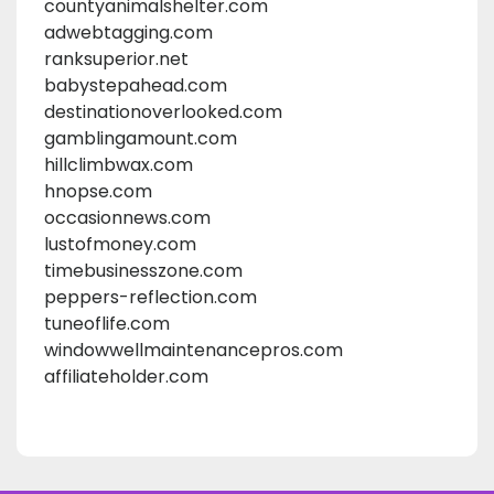
countyanimalshelter.com
adwebtagging.com
ranksuperior.net
babystepahead.com
destinationoverlooked.com
gamblingamount.com
hillclimbwax.com
hnopse.com
occasionnews.com
lustofmoney.com
timebusinesszone.com
peppers-reflection.com
tuneoflife.com
windowwellmaintenancepros.com
affiliateholder.com