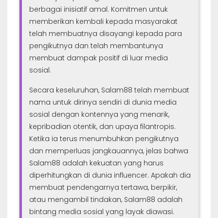
berbagai inisiatif amal. Komitmen untuk
memberikan kembali kepada masyarakat
telah membuatnya disayangi kepada para
pengikutnya dan telah membantunya
membuat dampak positif di luar media
sosial.
Secara keseluruhan, Salam88 telah membuat
nama untuk dirinya sendiri di dunia media
sosial dengan kontennya yang menarik,
kepribadian otentik, dan upaya filantropis.
Ketika ia terus menumbuhkan pengikutnya
dan memperluas jangkauannya, jelas bahwa
Salam88 adalah kekuatan yang harus
diperhitungkan di dunia influencer. Apakah dia
membuat pendengarnya tertawa, berpikir,
atau mengambil tindakan, Salam88 adalah
bintang media sosial yang layak diawasi.