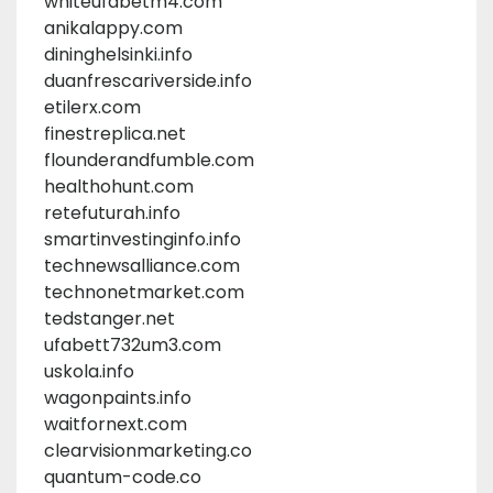
whiteufabetm4.com
anikalappy.com
dininghelsinki.info
duanfrescariverside.info
etilerx.com
finestreplica.net
flounderandfumble.com
healthohunt.com
retefuturah.info
smartinvestinginfo.info
technewsalliance.com
technonetmarket.com
tedstanger.net
ufabett732um3.com
uskola.info
wagonpaints.info
waitfornext.com
clearvisionmarketing.co
quantum-code.co