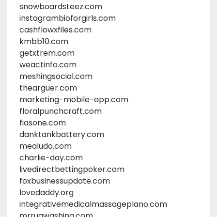
snowboardsteez.com
instagrambioforgirls.com
cashflowxfiles.com
kmbb10.com
getxtrem.com
weactinfo.com
meshingsocial.com
thearguer.com
marketing-mobile-app.com
floralpunchcraft.com
fiasone.com
danktankbattery.com
mealudo.com
charlie-day.com
livedirectbettingpoker.com
foxbusinessupdate.com
lovedaddy.org
integrativemedicalmassageplano.com
mrrugwashing.com