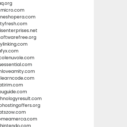
q.org
nmicro.com
ineshopera.com
tyfresh.com
isenterprises.net
oftwarefree.org
lylinking.com
afyx.com
colenuvole.com
uessential.com
hloveamity.com
ulearncode.com
atirim.com
buguide.com
hnologyresult.com
hostingoffers.org
atszow.com
omeamerca.com
hintendo.com