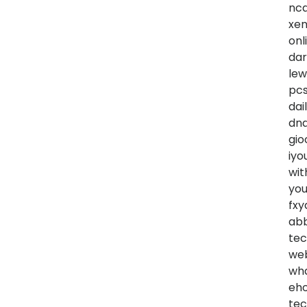
nca
xe
onl
dar
lew
pcs
dai
dn
gio
iyo
wit
yo
fxy
ab
tec
web
wh
eh
tec