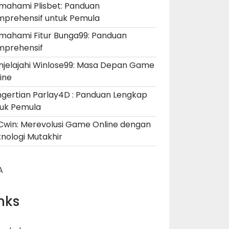
ahami Plisbet: Panduan
prehensif untuk Pemula
ahami Fitur Bunga99: Panduan
mprehensif
jelajahi Winlose99: Masa Depan Game
ine
gertian Parlay4D : Panduan Lengkap
uk Pemula
win: Merevolusi Game Online dengan
nologi Mutakhir
A
nks