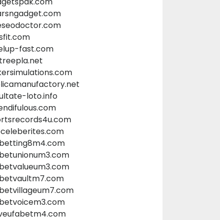
dgetspak.com
arsngadget.com
eseodoctor.com
sfit.com
elup-fast.com
reepla.net
ersimulations.com
licamanufactory.net
ultate-loto.info
endifulous.com
rtsrecords4u.com
celeberites.com
abetting8m4.com
abetunionum3.com
abetvalueum3.com
abetvaultm7.com
betvillageum7.com
abetvoicem3.com
veufabetm4.com