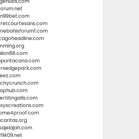
agehubs.com
forum.net
in99bet.com
retcourtesans.com
inebahisforum1.com
cagoheadline.com
mming.org
alion88.com
upuntacana.com
ersedgepark.com
seez.com
tchycrunch.com
faphub.com
ertitingalls.com
syscreations.com
come4proof.com
caritas.org
sajelajah.com
flik09.net