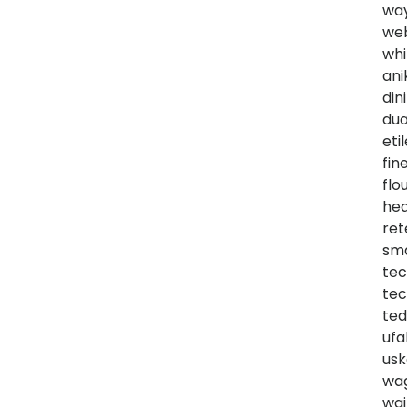
wa
we
wh
ani
din
dua
eti
fin
flo
hea
ret
sma
tec
te
ted
uf
usk
wag
wai