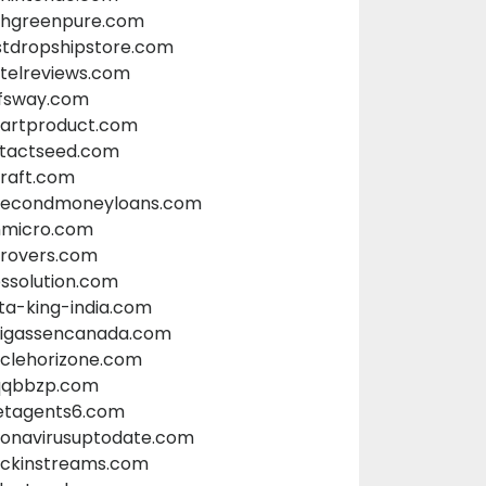
chgreenpure.com
tdropshipstore.com
telreviews.com
fsway.com
lartproduct.com
itactseed.com
craft.com
secondmoneyloans.com
nmicro.com
rovers.com
pssolution.com
ta-king-india.com
kigassencanada.com
iclehorizone.com
qqbbzp.com
etagents6.com
onavirusuptodate.com
ckinstreams.com