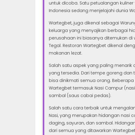
untuk dicoba. Satu petualangan kuliner
Lezat:
Indonesia sedang menjelajahi dunia Wa
Petualangan
Kuliner
Wartegbet, juga dikenal sebagai Warung T
keluarga yang menyajikan berbagai hid
perusahaan ini biasanya ditemukan di 
Tegal. Restoran Wartegbet dikenal den
makanan lezat.
Salah satu aspek yang paling menari
yang tersedia. Dari tempe goreng dan
bisa dinikmati semua orang. Beberapa
Wartegbet termasuk Nasi Campur (nas
sambal (saus cabai pedas).
Salah satu cara terbaik untuk meng
Nasi, yang merupakan hidangan nasi
daging, sayuran, dan sambal. Hidangan
dari semua yang ditawarkan Wartegbe