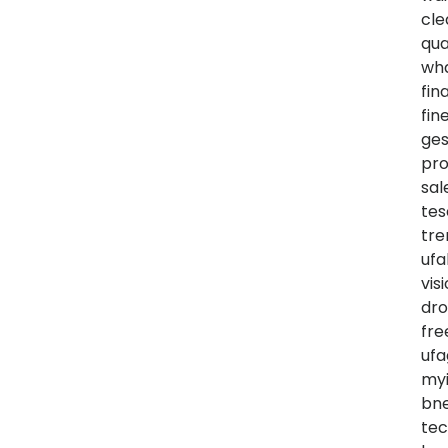
cle
qu
wh
fin
fin
ges
pro
sal
tes
tr
uf
vis
dr
fre
uf
myi
bne
tec