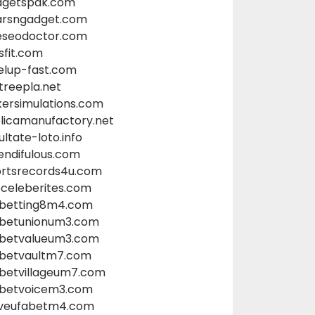
dgetspak.com
arsngadget.com
eseodoctor.com
sfit.com
elup-fast.com
reepla.net
ersimulations.com
licamanufactory.net
ultate-loto.info
endifulous.com
rtsrecords4u.com
celeberites.com
abetting8m4.com
abetunionum3.com
abetvalueum3.com
abetvaultm7.com
betvillageum7.com
abetvoicem3.com
veufabetm4.com