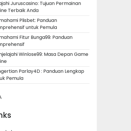
ajahi Juruscasino: Tujuan Permainan
ine Terbaik Anda
ahami Plisbet: Panduan
prehensif untuk Pemula
ahami Fitur Bunga99: Panduan
mprehensif
jelajahi Winlose99: Masa Depan Game
ine
gertian Parlay4D : Panduan Lengkap
uk Pemula
A
nks