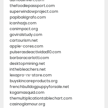
thefoodiepassport.com
superwindowproject.com
papibakigrafo.com
icanhazjs.com
canimpact.org
goviralstudy.com
cartourism.net
apple-cores.com
pulserasdeactividad10.com
barbaracarlotti.com
desktopmining.net
inthebleachers.net
lexapro-rx-store.com
buyskincareproducts.org
frenchbulldogpuppyforsale.net
kogamasquid.com
themultiplicationtablechart.com
casinoglamour.org