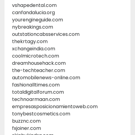
vshapedental.com
canfandalucia.org
yourengineguide.com
nybreakings.com
outstationcabsservices.com
thekrtagy.com
xchangeindia.com
coolmicrotech.com
dreamhousehack.com
the-techteacher.com
automobilenews-online.com
fashionalltimes.com
totaldigitalforum.com
technoarmaan.com
empresasposicionamientoweb.com
tonybestcosmetics.com
buzznc.com
fxjoiner.com