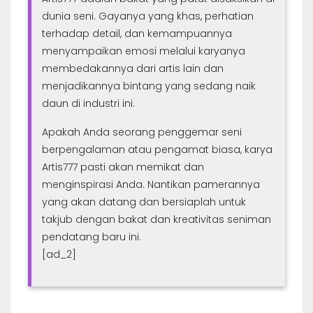
dunia seni. Gayanya yang khas, perhatian
terhadap detail, dan kemampuannya
menyampaikan emosi melalui karyanya
membedakannya dari artis lain dan
menjadikannya bintang yang sedang naik
daun di industri ini.
Apakah Anda seorang penggemar seni
berpengalaman atau pengamat biasa, karya
Artis777 pasti akan memikat dan
menginspirasi Anda. Nantikan pamerannya
yang akan datang dan bersiaplah untuk
takjub dengan bakat dan kreativitas seniman
pendatang baru ini.
[ad_2]