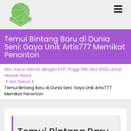
Skip
O
to
M
content
Temui Bintang Baru di Dunia
Seni: Gaya Unik Artis777 Memikat
Penonton
Slot Gacor Hari Ini dengan RTP Tinggi, Pilih Slot X500 untuk
Maxwin Besar
>
Slot Gacor
>
Temui Bintang Baru di Dunia Seni: Gaya Unik Artis777
Memikat Penonton