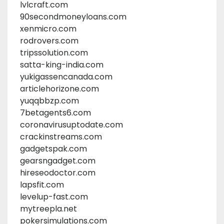
lvlcraft.com
90secondmoneyloans.com
xenmicro.com
rodrovers.com
tripssolution.com
satta-king-india.com
yukigassencanada.com
articlehorizone.com
yuqqbbzp.com
7betagents6.com
coronavirusuptodate.com
crackinstreams.com
gadgetspak.com
gearsngadget.com
hireseodoctor.com
lapsfit.com
levelup-fast.com
mytreepla.net
pokersimulations.com