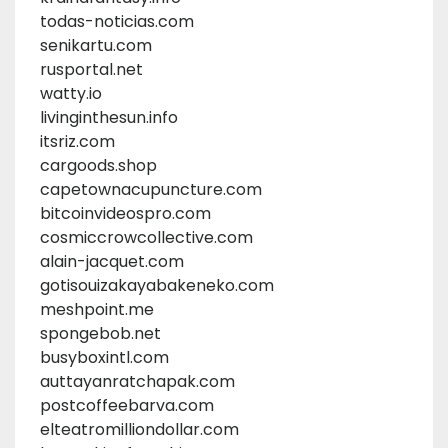
todas-noticias.com
senikartu.com
rusportal.net
watty.io
livinginthesun.info
itsriz.com
cargoods.shop
capetownacupuncture.com
bitcoinvideospro.com
cosmiccrowcollective.com
alain-jacquet.com
gotisouizakayabakeneko.com
meshpoint.me
spongebob.net
busyboxintl.com
auttayanratchapak.com
postcoffeebarva.com
elteatromilliondollar.com