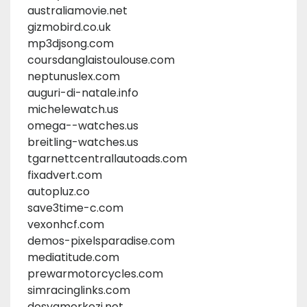
australiamovie.net
gizmobird.co.uk
mp3djsong.com
coursdanglaistoulouse.com
neptunuslex.com
auguri-di-natale.info
michelewatch.us
omega--watches.us
breitling-watches.us
tgarnettcentrallautoads.com
fixadvert.com
autopluz.co
save3time-c.com
vexonhcf.com
demos-pixelsparadise.com
mediatitude.com
prewarmotorcycles.com
simracinglinks.com
dosyamerkezi.net