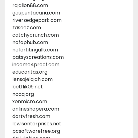
rajalion88.com
goupuntacana.com
riversedgepark.com
zaseez.com
catchycrunch.com
nofaphub.com
nefertitingalls.com
patsyscreations.com
income4proof.com
educaritas.org
lensajelajah.com
betflik09.net
ncaq.org
xenmicro.com
onlineshopera.com
dartyfresh.com
lewisenterprises.net
pcsoftwarefree.org