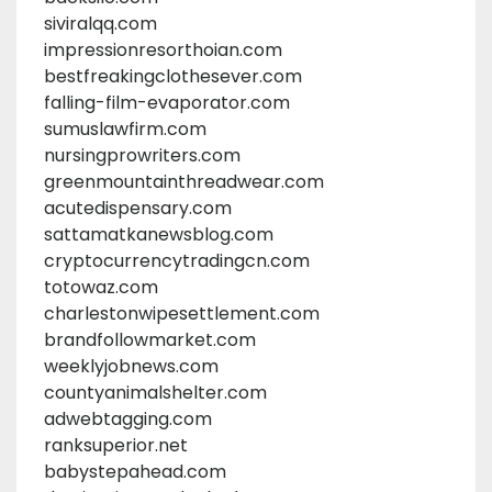
siviralqq.com
impressionresorthoian.com
bestfreakingclothesever.com
falling-film-evaporator.com
sumuslawfirm.com
nursingprowriters.com
greenmountainthreadwear.com
acutedispensary.com
sattamatkanewsblog.com
cryptocurrencytradingcn.com
totowaz.com
charlestonwipesettlement.com
brandfollowmarket.com
weeklyjobnews.com
countyanimalshelter.com
adwebtagging.com
ranksuperior.net
babystepahead.com