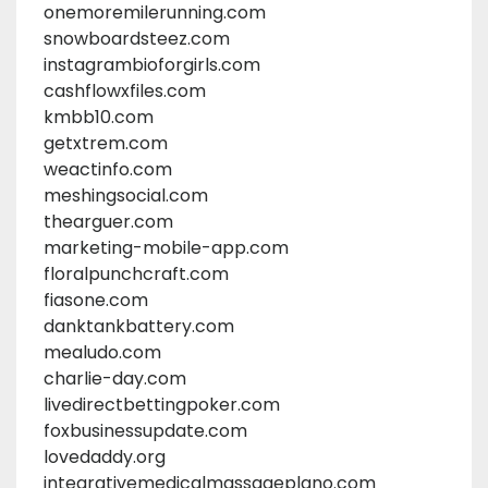
onemoremilerunning.com
snowboardsteez.com
instagrambioforgirls.com
cashflowxfiles.com
kmbb10.com
getxtrem.com
weactinfo.com
meshingsocial.com
thearguer.com
marketing-mobile-app.com
floralpunchcraft.com
fiasone.com
danktankbattery.com
mealudo.com
charlie-day.com
livedirectbettingpoker.com
foxbusinessupdate.com
lovedaddy.org
integrativemedicalmassageplano.com