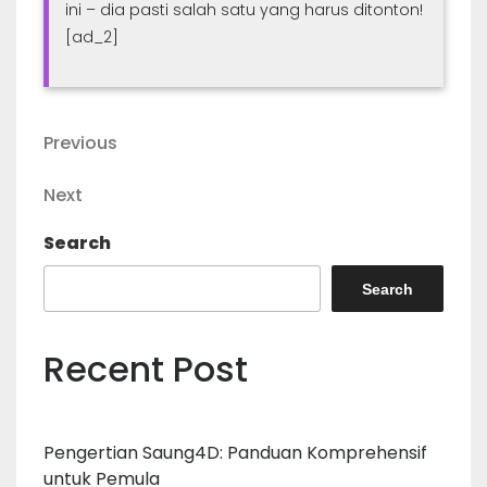
ini – dia pasti salah satu yang harus ditonton!
[ad_2]
Post
Previous
Previous
navigation
Post
Next
Next
Post
Search
Search
Recent Post
Pengertian Saung4D: Panduan Komprehensif
untuk Pemula