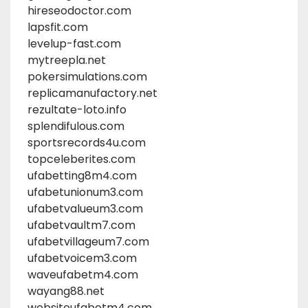
hireseodoctor.com
lapsfit.com
levelup-fast.com
mytreepla.net
pokersimulations.com
replicamanufactory.net
rezultate-loto.info
splendifulous.com
sportsrecords4u.com
topceleberites.com
ufabetting8m4.com
ufabetunionum3.com
ufabetvalueum3.com
ufabetvaultm7.com
ufabetvillageum7.com
ufabetvoicem3.com
waveufabetm4.com
wayang88.net
websiteufabetm4.com