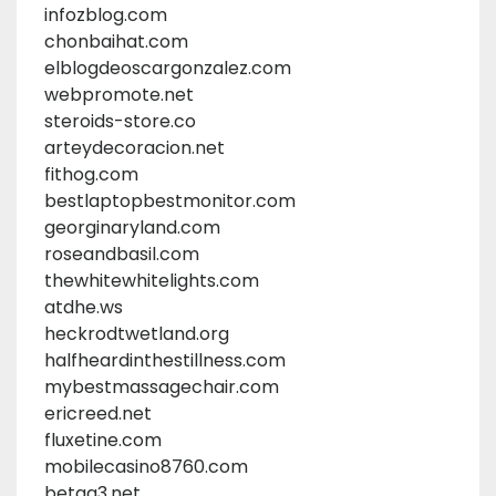
infozblog.com
chonbaihat.com
elblogdeoscargonzalez.com
webpromote.net
steroids-store.co
arteydecoracion.net
fithog.com
bestlaptopbestmonitor.com
georginaryland.com
roseandbasil.com
thewhitewhitelights.com
atdhe.ws
heckrodtwetland.org
halfheardinthestillness.com
mybestmassagechair.com
ericreed.net
fluxetine.com
mobilecasino8760.com
betqq3.net