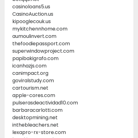
casinoloans5.us
CasinoAuction.us
kipooglecouk.us
mykitchennhome.com
aumoulinvert.com
thefoodiepassport.com
superwindowproject.com
papibakigrafo.com
icanhazjs.com
canimpact.org
goviralstudy.com
cartourism.net
apple-cores.com
pulserasdeactividad10.com
barbaracarlotti.com
desktopmining.net
inthebleachers.net
lexapro-rx-store.com