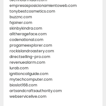
empresasposicionamientoweb.com
tonybestcosmetics.com
buzznc.com
fxjoiner.com
skinbykindra.com
alltherageface.com
codenational.com
progameexplorer.com
rockislandroastery.com
directselling-pro.com
revenuealarm.com
lurab.com
ignitioncoilguide.com
mytechcomputer.com
bioslot168.com
artsandcraftsauthority.com
webservicelive.com