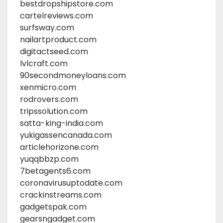
bestdropshipstore.com
cartelreviews.com
surfsway.com
nailartproduct.com
digitactseed.com
lvlcraft.com
90secondmoneyloans.com
xenmicro.com
rodrovers.com
tripssolution.com
satta-king-india.com
yukigassencanada.com
articlehorizone.com
yuqqbbzp.com
7betagents6.com
coronavirusuptodate.com
crackinstreams.com
gadgetspak.com
gearsngadget.com