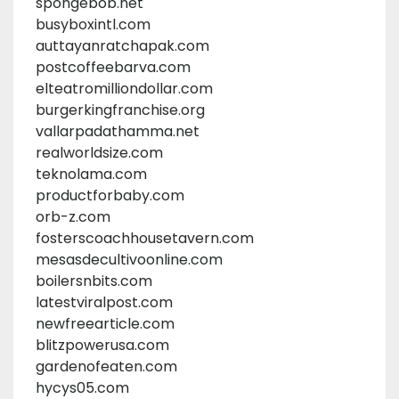
spongebob.net
busyboxintl.com
auttayanratchapak.com
postcoffeebarva.com
elteatromilliondollar.com
burgerkingfranchise.org
vallarpadathamma.net
realworldsize.com
teknolama.com
productforbaby.com
orb-z.com
fosterscoachhousetavern.com
mesasdecultivoonline.com
boilersnbits.com
latestviralpost.com
newfreearticle.com
blitzpowerusa.com
gardenofeaten.com
hycys05.com