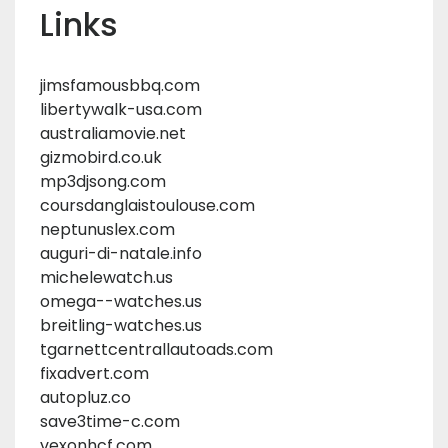
Links
jimsfamousbbq.com
libertywalk-usa.com
australiamovie.net
gizmobird.co.uk
mp3djsong.com
coursdanglaistoulouse.com
neptunuslex.com
auguri-di-natale.info
michelewatch.us
omega--watches.us
breitling-watches.us
tgarnettcentrallautoads.com
fixadvert.com
autopluz.co
save3time-c.com
vexonhcf.com