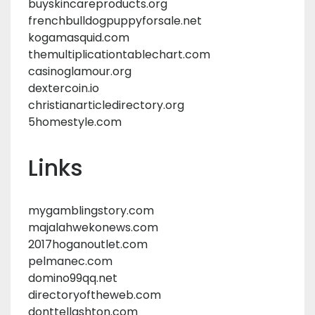
buyskincareproducts.org
frenchbulldogpuppyforsale.net
kogamasquid.com
themultiplicationtablechart.com
casinoglamour.org
dextercoin.io
christianarticledirectory.org
5homestyle.com
Links
mygamblingstory.com
majalahwekonews.com
2017hoganoutlet.com
pelmanec.com
domino99qq.net
directoryoftheweb.com
donttellashton.com