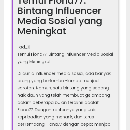
Temui Fiona77:
Bintang Influencer
Media Sosial yang
Meningkat
Temui
[ad_1]
Fiona77:
Temui Fiona77: Bintang Influencer Media Sosial
Bintang
yang Meningkat
Influencer
Media
Di dunia influencer media sosial, ada banyak
Sosial
orang yang berlomba -lomba menjadi
yang
sorotan. Namun, satu bintang yang sedang
Meningkat
naik daun yang telah membuat gelombang
dalam beberapa bulan terakhir adalah
Fiona77. Dengan kontennya yang unik,
kepribadian yang menarik, dan terus
berkembang, Fiona77 dengan cepat menjadi