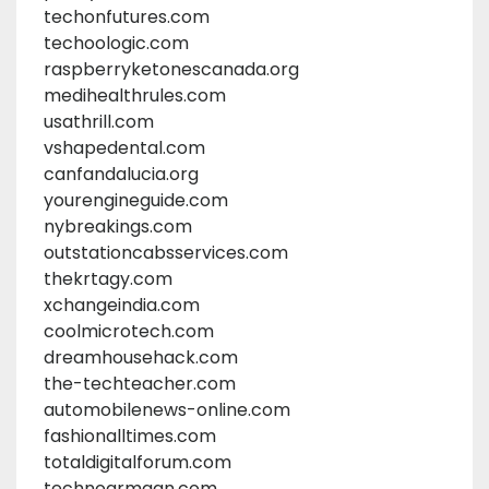
techonfutures.com
techoologic.com
raspberryketonescanada.org
medihealthrules.com
usathrill.com
vshapedental.com
canfandalucia.org
yourengineguide.com
nybreakings.com
outstationcabsservices.com
thekrtagy.com
xchangeindia.com
coolmicrotech.com
dreamhousehack.com
the-techteacher.com
automobilenews-online.com
fashionalltimes.com
totaldigitalforum.com
technoarmaan.com