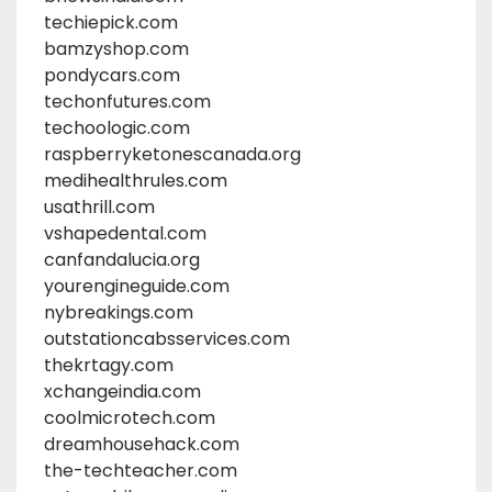
techiepick.com
bamzyshop.com
pondycars.com
techonfutures.com
techoologic.com
raspberryketonescanada.org
medihealthrules.com
usathrill.com
vshapedental.com
canfandalucia.org
yourengineguide.com
nybreakings.com
outstationcabsservices.com
thekrtagy.com
xchangeindia.com
coolmicrotech.com
dreamhousehack.com
the-techteacher.com