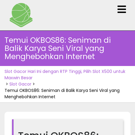
Skip
O
to
M
content
Temui OKBOS86: Seniman di
Balik Karya Seni Viral yang
Menghebohkan Internet
Slot Gacor Hari Ini dengan RTP Tinggi, Pilih Slot X500 untuk
Maxwin Besar
>
Slot Gacor
>
Temui OKBOS86: Seniman di Balik Karya Seni Viral yang
Menghebohkan Internet