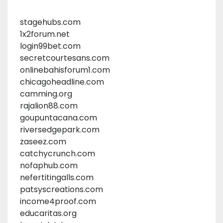
stagehubs.com
1x2forum.net
login99bet.com
secretcourtesans.com
onlinebahisforum1.com
chicagoheadline.com
camming.org
rajalion88.com
goupuntacana.com
riversedgepark.com
zaseez.com
catchycrunch.com
nofaphub.com
nefertitingalls.com
patsyscreations.com
income4proof.com
educaritas.org