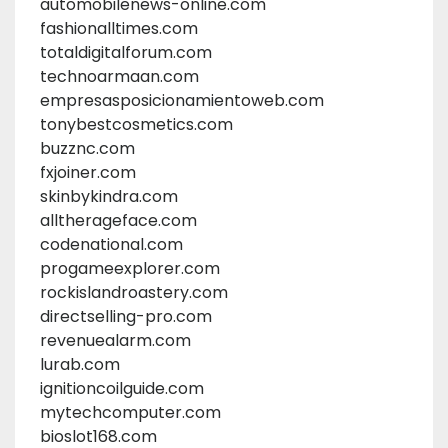
automobilenews-online.com
fashionalltimes.com
totaldigitalforum.com
technoarmaan.com
empresasposicionamientoweb.com
tonybestcosmetics.com
buzznc.com
fxjoiner.com
skinbykindra.com
alltherageface.com
codenational.com
progameexplorer.com
rockislandroastery.com
directselling-pro.com
revenuealarm.com
lurab.com
ignitioncoilguide.com
mytechcomputer.com
bioslot168.com