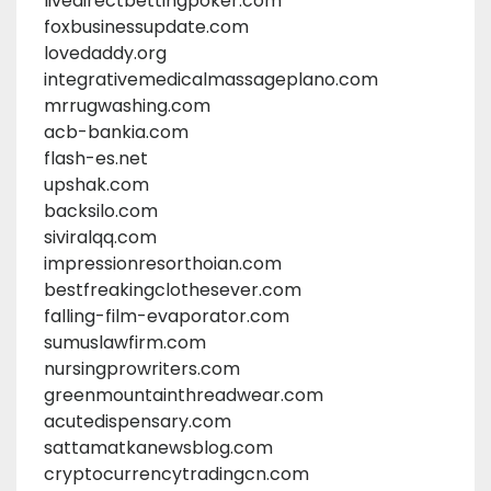
livedirectbettingpoker.com
foxbusinessupdate.com
lovedaddy.org
integrativemedicalmassageplano.com
mrrugwashing.com
acb-bankia.com
flash-es.net
upshak.com
backsilo.com
siviralqq.com
impressionresorthoian.com
bestfreakingclothesever.com
falling-film-evaporator.com
sumuslawfirm.com
nursingprowriters.com
greenmountainthreadwear.com
acutedispensary.com
sattamatkanewsblog.com
cryptocurrencytradingcn.com