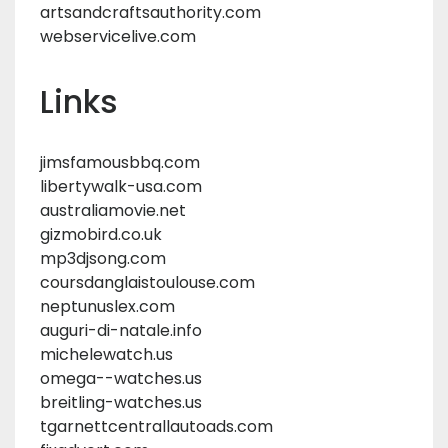
artsandcraftsauthority.com
webservicelive.com
Links
jimsfamousbbq.com
libertywalk-usa.com
australiamovie.net
gizmobird.co.uk
mp3djsong.com
coursdanglaistoulouse.com
neptunuslex.com
auguri-di-natale.info
michelewatch.us
omega--watches.us
breitling-watches.us
tgarnettcentrallautoads.com