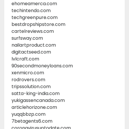
ehomeamerca.com
techintendo.com
techgreenpure.com
bestdropshipstore.com
cartelreviews.com
surfsway.com
nailartproduct.com
digitactseed.com
lvlcraft.com
90secondmoneyloans.com
xenmicro.com
rodrovers.com
tripssolution.com
satta-king-india.com
yukigassencanada.com
articlehorizone.com
yuqqbbzp.com
7betagents6.com
coronavirusuptodate.com