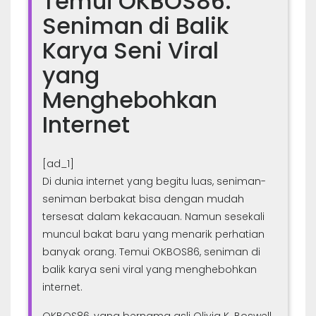
Temui OKBOS86:
Seniman di Balik
Karya Seni Viral
yang
Menghebohkan
Internet
Temui
[ad_1]
OKBOS86:
Di dunia internet yang begitu luas, seniman-
Seniman
seniman berbakat bisa dengan mudah
di
tersesat dalam kekacauan. Namun sesekali
Balik
muncul bakat baru yang menarik perhatian
Karya
Seni
banyak orang. Temui OKBOS86, seniman di
Viral
balik karya seni viral yang menghebohkan
yang
internet.
Menghebohkan