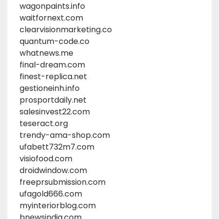
wagonpaints.info
waitfornext.com
clearvisionmarketing.co
quantum-code.co
whatnews.me
final-dream.com
finest-replica.net
gestioneinh.info
prosportdaily.net
salesinvest22.com
teseract.org
trendy-ama-shop.com
ufabett732m7.com
visiofood.com
droidwindow.com
freeprsubmission.com
ufagold666.com
myinteriorblog.com
bnewsindia.com