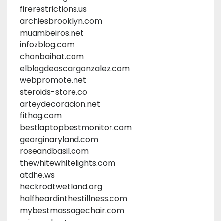
firerestrictions.us
archiesbrooklyn.com
muambeiros.net
infozblog.com
chonbaihat.com
elblogdeoscargonzalez.com
webpromote.net
steroids-store.co
arteydecoracion.net
fithog.com
bestlaptopbestmonitor.com
georginaryland.com
roseandbasil.com
thewhitewhitelights.com
atdhe.ws
heckrodtwetland.org
halfheardinthestillness.com
mybestmassagechair.com