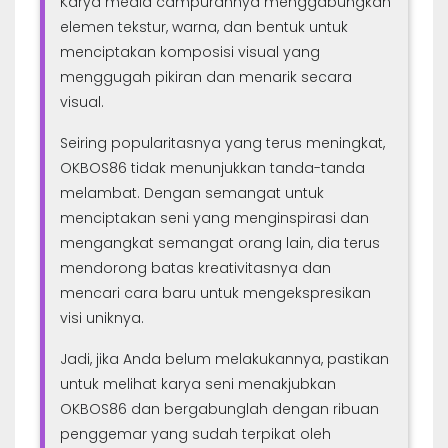
Karya media campurannya menggabungkan
elemen tekstur, warna, dan bentuk untuk
menciptakan komposisi visual yang
menggugah pikiran dan menarik secara
visual.
Seiring popularitasnya yang terus meningkat,
OKBOS86 tidak menunjukkan tanda-tanda
melambat. Dengan semangat untuk
menciptakan seni yang menginspirasi dan
mengangkat semangat orang lain, dia terus
mendorong batas kreativitasnya dan
mencari cara baru untuk mengekspresikan
visi uniknya.
Jadi, jika Anda belum melakukannya, pastikan
untuk melihat karya seni menakjubkan
OKBOS86 dan bergabunglah dengan ribuan
penggemar yang sudah terpikat oleh