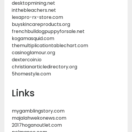
desktopmining.net
inthebleachers.net
lexapro-rx-store.com
buyskincareproducts.org
frenchbulldogpuppyforsale.net
kogamasquid.com
themultiplicationtablechart.com
casinoglamour.org
dextercoin.io
christianarticledirectory.org
5homestyle.com
Links
mygamblingstory.com
majalahwekonews.com
2017hoganoutlet.com