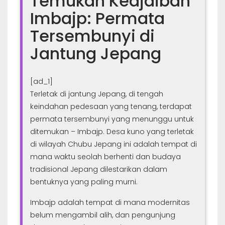
Temukan Keajaiban
Imbajp: Permata
Tersembunyi di
Jantung Jepang
Temukan
[ad_1]
Keajaiban
Terletak di jantung Jepang, di tengah
Imbajp:
keindahan pedesaan yang tenang, terdapat
Permata
permata tersembunyi yang menunggu untuk
Tersembunyi
ditemukan – Imbajp. Desa kuno yang terletak
di
Jantung
di wilayah Chubu Jepang ini adalah tempat di
Jepang
mana waktu seolah berhenti dan budaya
tradisional Jepang dilestarikan dalam
bentuknya yang paling murni.
Imbajp adalah tempat di mana modernitas
belum mengambil alih, dan pengunjung