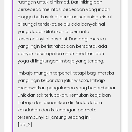
ruangan untuk dinikmati. Dari hiking dan
bersepeda melintasi pedesaan yang indah
hingga berkayak di perairan sebening kristal
di sungai terdekat, selalu ada banyak hal
yang dapat dilakukan di permata
tersembunyi di desa ini. Dan bagi mereka
yang ingin beristirahat dan bersantai, ada
banyak kesempatan untuk meditasi dan
yoga di lingkungan Imbajp yang tenang.
Imbajp mungkin terpencil, tetapi bagi mereka
yang ingin keluar dari jalur wisata, Imbajp
menawarkan pengalaman yang benar-benar
unik dan tak terlupakan. Temukan keajaiban
Imbajp dan benamkan diri Anda dalam
keindahan dan ketenangan permata
tersembunyi di jantung Jepang ini.
[ad_2]