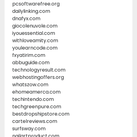
pcsoftwarefree.org
dailylinking.com
dnafyx.com
giocolenuvole.com
iyouessential.com
withloveamity.com
youlearncode.com
fxyatirim.com
abbuguide.com
technologyresult.com
webhostingoffers.org
whatszow.com
ehomeamerca.com
techintendo.com
techgreenpure.com
bestdropshipstore.com
cartelreviews.com
surfsway.com
nailartproduct.com