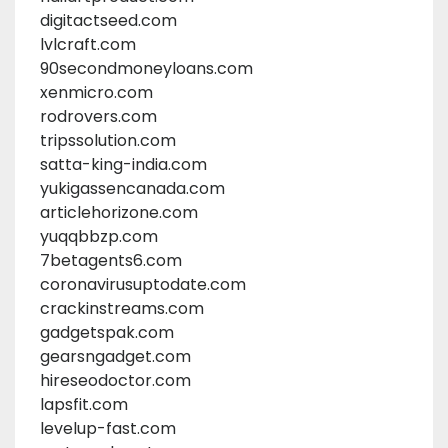
digitactseed.com
lvlcraft.com
90secondmoneyloans.com
xenmicro.com
rodrovers.com
tripssolution.com
satta-king-india.com
yukigassencanada.com
articlehorizone.com
yuqqbbzp.com
7betagents6.com
coronavirusuptodate.com
crackinstreams.com
gadgetspak.com
gearsngadget.com
hireseodoctor.com
lapsfit.com
levelup-fast.com