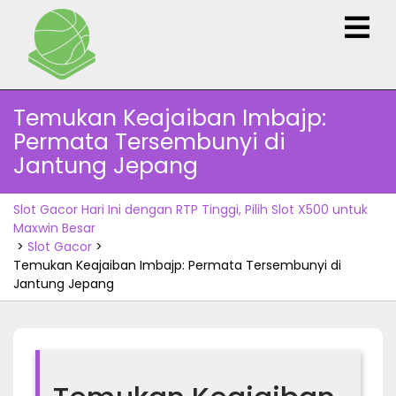
Skip
O
to
M
content
Temukan Keajaiban Imbajp:
Permata Tersembunyi di
Jantung Jepang
Slot Gacor Hari Ini dengan RTP Tinggi, Pilih Slot X500 untuk
Maxwin Besar
>
Slot Gacor
>
Temukan Keajaiban Imbajp: Permata Tersembunyi di
Jantung Jepang