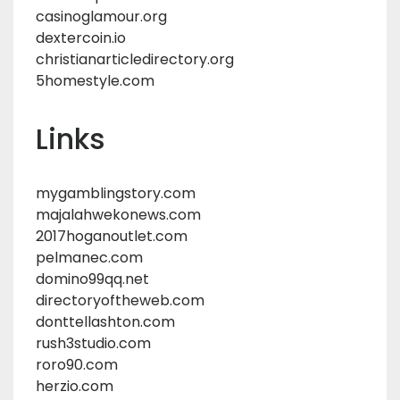
casinoglamour.org
dextercoin.io
christianarticledirectory.org
5homestyle.com
Links
mygamblingstory.com
majalahwekonews.com
2017hoganoutlet.com
pelmanec.com
domino99qq.net
directoryoftheweb.com
donttellashton.com
rush3studio.com
roro90.com
herzio.com