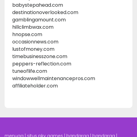
babystepahead.com
destinationoverlooked.com
gamblingamount.com
hillclimbwax.com
hnopse.com
occasionnews.com
lustofmoney.com
timebusinesszone.com
peppers-reflection.com
tuneoflife.com
windowwellmaintenancepros.com
affiliateholder.com
menuqq
|
situs pkv games
|
bandarqq
|
bandarqq
|