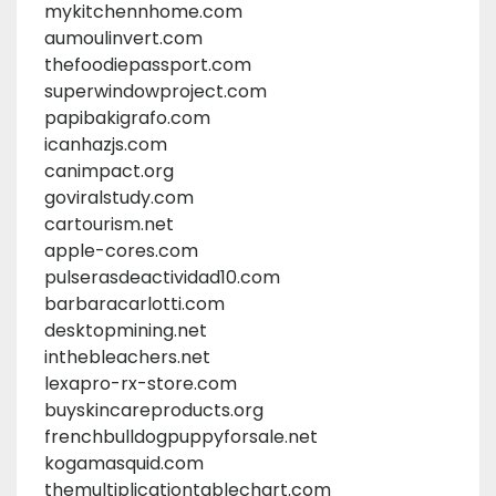
mykitchennhome.com
aumoulinvert.com
thefoodiepassport.com
superwindowproject.com
papibakigrafo.com
icanhazjs.com
canimpact.org
goviralstudy.com
cartourism.net
apple-cores.com
pulserasdeactividad10.com
barbaracarlotti.com
desktopmining.net
inthebleachers.net
lexapro-rx-store.com
buyskincareproducts.org
frenchbulldogpuppyforsale.net
kogamasquid.com
themultiplicationtablechart.com